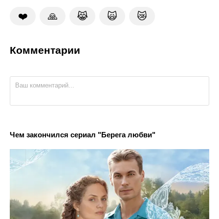
❤️
🙏
😹
🙀
😿
Комментарии
Чем закончился сериал "Берега любви"