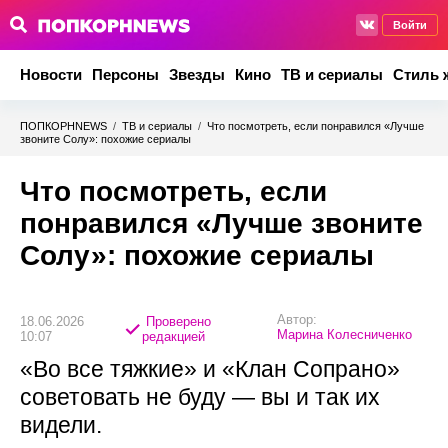
Войти
Новости
Персоны
Звезды
Кино
ТВ и сериалы
Стиль 
ПОПКОРНNEWS
/
ТВ и сериалы
/
Что посмотреть, если понравился «Лучше
звоните Солу»: похожие сериалы
Что посмотреть, если
понравился «Лучше звоните
Солу»: похожие сериалы
Автор:
18.06.2026
Проверено
Марина Колесниченко
10:07
редакцией
«Во все тяжкие» и «Клан Сопрано»
советовать не буду — вы и так их
видели.