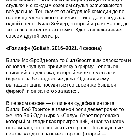
стульях, и с каждым сезоном стулья разъезжаются
всё дальше. Тон скачет от абсурдной комедии до по-
настоящему жёсткого насилия — иногда в пределах
одной сцены. Билл Хейдер, который играет Барри, до
этого был известен как комик. Здесь он показывает
совсем другой регистр.
«Голиаф» (Goliath
, 2016–2021, 4 сезона)
Билли МакБрайд когда-то был блестящим адвокатом и
основал крупную юридическую фирму. Теперь он —
спившийся одиночка, который живёт в мотеле и
берётся за безнадёжные дела. Однажды ему
выпадает шанс посудиться со своей же бывшей
фирмой, и он за него хватается.
В первом сезоне — отличная судебная интрига.
Билли Боб Торнтон в главной роли делает ровно то
же, что Боб Оденкирк в «Солу»: берёт персонажа,
который выглядит как проигравший, и шаг за шагом
показывает, что списывать его рано. Последующие
сезоны уходят в разные стороны (второй —