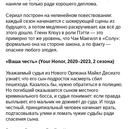
наняли не только ради хорошего диплома.
Сериал построен на нелинейном повествовании:
каждый сезон начинается с шокирующей сцены из
будущего, а потом медленно раскручивает, как всё до
этого дошло. Гленн Клоуз в роли Пэтти — это
примерно тот же уровень, что Чак Макгилл в «Солу»:
формально она на стороне закона, а по факту —
опаснее любого злодея.
«Ваша честь» (Your
Honor
, 2020–2023, 2 сезона)
Уважаемый судья из Нового Орлеана Майкл Десиато
узнаёт, что его сын-подросток насмерть сбил
пешехода. Казалось бы, нужно обратиться в полицию.
Но погибший оказывается сыном местного
криминального босса, и судья понимает: если правда
выплывет, его мальчик не доживёт до суда. И тогда
честный, принципиальный человек начинает врать,
подтасовывать улики и ломать чужие судьбы ради
спасения сына.