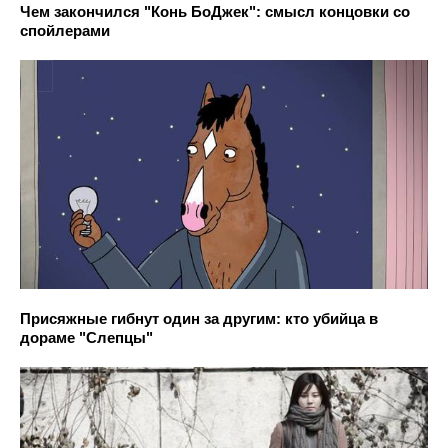
Чем закончился "Конь БоДжек": смысл концовки со
спойлерами
Присяжные гибнут один за другим: кто убийца в
дораме "Слепцы"