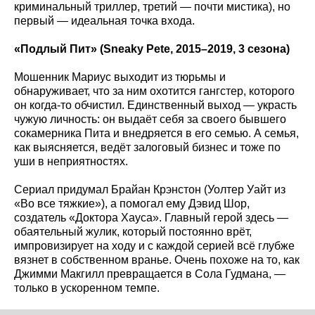
криминальный триллер, третий — почти мистика), но
первый — идеальная точка входа.
«Подлый Пит» (Sneaky
Pete
, 2015–2019, 3 сезона)
Мошенник Мариус выходит из тюрьмы и
обнаруживает, что за ним охотится гангстер, которого
он когда-то обчистил. Единственный выход — украсть
чужую личность: он выдаёт себя за своего бывшего
сокамерника Пита и внедряется в его семью. А семья,
как выясняется, ведёт залоговый бизнес и тоже по
уши в неприятностях.
Сериал придумал Брайан Крэнстон (Уолтер Уайт из
«Во все тяжкие»), а помогал ему Дэвид Шор,
создатель «Доктора Хауса». Главный герой здесь —
обаятельный жулик, который постоянно врёт,
импровизирует на ходу и с каждой серией всё глубже
вязнет в собственном вранье. Очень похоже на то, как
Джимми Макгилл превращается в Сола Гудмана, —
только в ускоренном темпе.