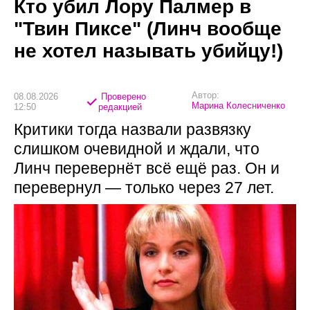
Кто убил Лору Палмер в
"Твин Пиксе" (Линч вообще
не хотел называть убийцу!)
Автор:
08.08.2026
Проверено
Марина Колесниченко
12:50
редакцией
Критики тогда назвали развязку
слишком очевидной и ждали, что
Линч перевернёт всё ещё раз. Он и
перевернул — только через 27 лет.