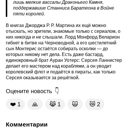
лишь мелкие вассалы Драконьего Камня,
поддержавшие Станниса Баратеона в Войне
пяти королей.
В книгах Джорджа Р. Р. Мартина их ещё можно
отыскать, но зрители, знакомые только с сериалом, о
них никогда и не слышали. Лорд Монфорд Веларион
гибнет в битве на Черноводной, а его шестилетний
сын Монтерис остаётся собирать осколки — до
которых никому нет дела. Есть даже бастард,
единокровный брат Ауран Уотерс: Серсея Ланнистер
делает его мастером над кораблями, а он уводит
королевский флот и подаётся в пираты, как только
Серсея оказывается за решёткой.
Оцените новость
❤️
1
🙏
😹
1
🙀
😿
2
Комментарии