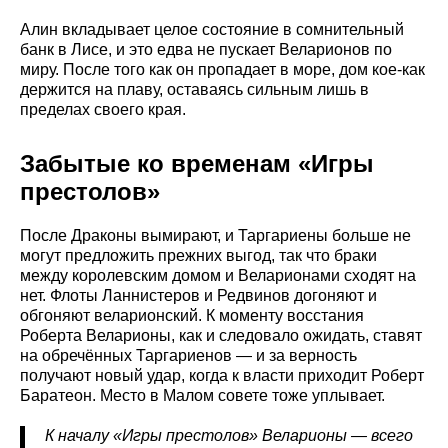
Алин вкладывает целое состояние в сомнительный
банк в Лисе, и это едва не пускает Веларионов по
миру. После того как он пропадает в море, дом кое-как
держится на плаву, оставаясь сильным лишь в
пределах своего края.
Забытые ко временам «Игры
престолов»
После Драконы вымирают, и Таргариены больше не
могут предложить прежних выгод, так что браки
между королевским домом и Веларионами сходят на
нет. Флоты Ланнистеров и Редвинов догоняют и
обгоняют веларионский. К моменту восстания
Роберта Веларионы, как и следовало ожидать, ставят
на обречённых Таргариенов — и за верность
получают новый удар, когда к власти приходит Роберт
Баратеон. Место в Малом совете тоже уплывает.
К началу «Игры престолов» Веларионы — всего