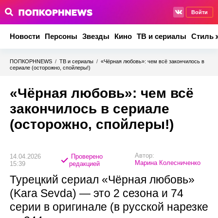
Войти
Новости
Персоны
Звезды
Кино
ТВ и сериалы
Стиль 
ПОПКОРНNEWS
/
ТВ и сериалы
/
«Чёрная любовь»: чем всё закончилось в
сериале (осторожно, спойлеры!)
«Чёрная любовь»: чем всё
закончилось в сериале
(осторожно, спойлеры!)
Автор:
14.04.2026
Проверено
Марина Колесниченко
15:39
редакцией
Турецкий сериал «Чёрная любовь»
(Kara Sevda) — это 2 сезона и 74
серии в оригинале (в русской нарезке