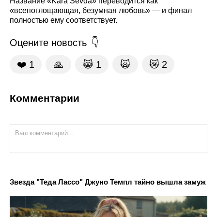
Название «Kara Sevda» переводится как
«всепоглощающая, безумная любовь» — и финал
полностью ему соответствует.
Оцените новость
❤️
1
🙏
😹
1
🙀
😿
2
Комментарии
Звезда "Теда Лассо" Джуно Темпл тайно вышла замуж