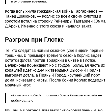
в их лучшие времена.
Когда вспыхнула гражданская война Таргариенов —
Танец Драконов, — Корлис со всем своим флотом и
золотом встал на сторону Рейениры Таргариен (Эмма
Д'Арси). Именно с этого союза и начался закат.
Разгром при Глотке
Те, кто следит за новым сезоном, уже видели первые
трещины. В премьере третьего сезона Корлис ведёт
остатки флота против Триархии в битве в Глотке.
Веларионы побеждают, но с трудом: большая часть их
кораблей идёт ко дну, их твердыня Высокий Прилив
выгорает дотла, а Пряный Город, крупнейший порт
дома, исчезает с карты. После бойни Корлис подводит
мрачный итог:
«Если это победа, то молю богов больше никогда не
побеждать».
Из Танца Драконов дом выходит окровавленным, но