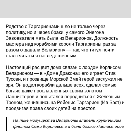
Родство с Таргариенами шло не только через
политику, но и через браки: у самого Эйегона
Завоевателя мать была из Веларионов. Должность
мастера над кораблями короли Таргариены раз за
разом отдавали Велариону — так, что титул почти
стал считаться наследственным.
Настоящий расцвет дома связан с лордом Корлисом
Веларионом — в «Доме Дракона» его играет Стив
Туссен, и прозвище Морской Змей герой заслужил не
зря. Он водил корабли дальше всех, сделал семью
богаче даже прославленных своим золотом
Ланнистеров и попытался породниться с Железным
Троном, женившись на Рейенис Таргариен (Ив Бэст) и
продвигая права своих детей на престол.
На пике могущества Веларионы владели крупнейшим
флотом Семи Королевств и были богаче Ланнистеров