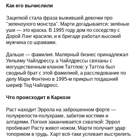
Как его вычислили
Зацепкой стала фраза выжившей девочки про
"зеленоухого монстра". Марти догадывается: зелёные
уши — это краска. В 1995 году дом по соседству с
Дорой Лэнг красили, и в бригаде работал высокий
мужчина со шрамами.
Дальше — фамилия. Малярный бизнес принадлежал
Уильяму Чайлдрессу, а Чайлдрессы связаны с
могущественным кланом Таттлов: у Таттла был
сводный брат с этой фамилией, а расследование по
делу Мари Фонтено в 1995-м прикрыл тогдашний
шериф Тед Чайлдресс.
Что происходит в Каркозе
Раст находит Эррола на заброшенном форте —
полукрепости-полухраме, забитом костями и
алтарями. Погоня заканчивается схваткой: Эррол
пробивает Расту живот ножом, Марти получает удар
топориком в грудь. Харт всё-таки успевает выстрелить