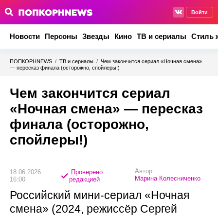
Войти
Новости
Персоны
Звезды
Кино
ТВ и сериалы
Стиль 
ПОПКОРНNEWS
/
ТВ и сериалы
/
Чем закончится сериал «Ночная смена»
— пересказ финала (осторожно, спойлеры!)
Чем закончится сериал
«Ночная смена» — пересказ
финала (осторожно,
спойлеры!)
Автор:
18.06.2026
Проверено
Марина Колесниченко
16:00
редакцией
Российский мини-сериал «Ночная
смена» (2024, режиссёр Сергей