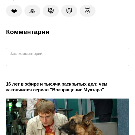
❤️
🙏
😹
🙀
😿
Комментарии
16 лет в эфире и тысяча раскрытых дел: чем
закончился сериал "Возвращение Мухтара"