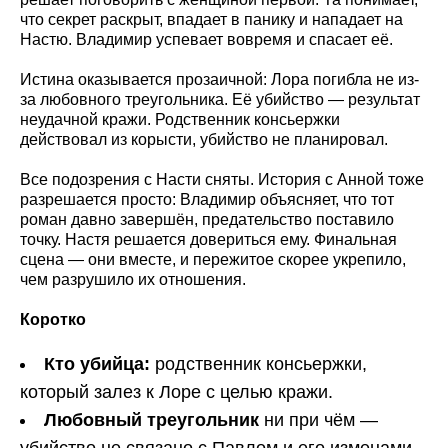
что секрет раскрыт, впадает в панику и нападает на
Настю. Владимир успевает вовремя и спасает её.
Истина оказывается прозаичной: Лора погибла не из-
за любовного треугольника. Её убийство — результат
неудачной кражи. Родственник консьержки
действовал из корысти, убийство не планировал.
Все подозрения с Насти сняты. История с Анной тоже
разрешается просто: Владимир объясняет, что тот
роман давно завершён, предательство поставило
точку. Настя решается довериться ему. Финальная
сцена — они вместе, и пережитое скорее укрепило,
чем разрушило их отношения.
Коротко
Кто убийца:
родственник консьержки,
который залез к Лоре с целью кражи.
Любовный треугольник
ни при чём —
убийство не связано с Павлом и его изменами.