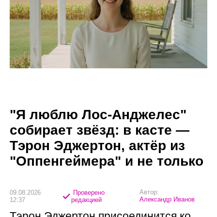
"Я люблю Лос-Анджелес"
собирает звёзд: в касте —
Тэрон Эджертон, актёр из
"Оппенгеймера" и не только
Автор:
09.08.2026
Проверено
Александр Иванов
12:37
редакцией
Тэрон Эджертон присоединится ко