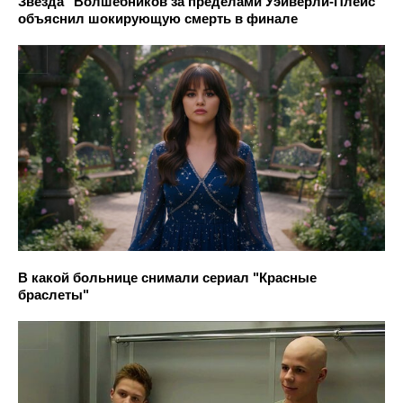
Звезда "Волшебников за пределами Уэйверли-Плейс"
объяснил шокирующую смерть в финале
В какой больнице снимали сериал "Красные
браслеты"