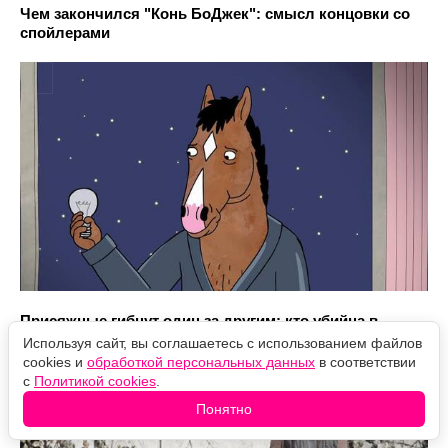
Чем закончился "Конь БоДжек": смысл концовки со
спойлерами
Присяжные гибнут один за другим: кто убийца в
дораме "Слепцы"
Используя сайт, вы соглашаетесь с использованием файлов
cookies и
обработкой персональных данных
в соответствии
с
Политикой cookies
.
Понятно