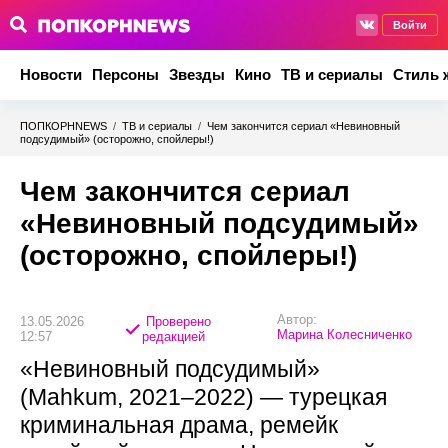
Войти
Новости
Персоны
Звезды
Кино
ТВ и сериалы
Стиль 
ПОПКОРНNEWS
/
ТВ и сериалы
/
Чем закончится сериал «Невиновный
подсудимый» (осторожно, спойлеры!)
Чем закончится сериал
«Невиновный подсудимый»
(осторожно, спойлеры!)
Автор:
13.05.2026
Проверено
Марина Колесниченко
12:57
редакцией
«Невиновный подсудимый»
(Mahkum, 2021–2022) — турецкая
криминальная драма, ремейк