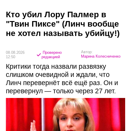
Кто убил Лору Палмер в
"Твин Пиксе" (Линч вообще
не хотел называть убийцу!)
Автор:
08.08.2026
Проверено
Марина Колесниченко
12:50
редакцией
Критики тогда назвали развязку
слишком очевидной и ждали, что
Линч перевернёт всё ещё раз. Он и
перевернул — только через 27 лет.