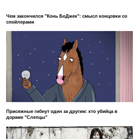
Чем закончился "Конь БоДжек": смысл концовки со
спойлерами
Присяжные гибнут один за другим: кто убийца в
дораме "Слепцы"