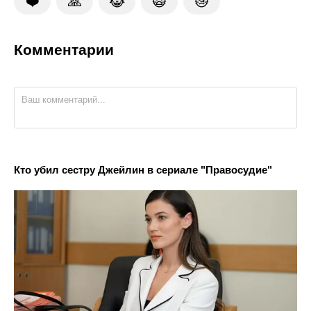
❤️
🙏
😹
🙀
😿
Комментарии
Кто убил сестру Джейлин в сериале "Правосудие"