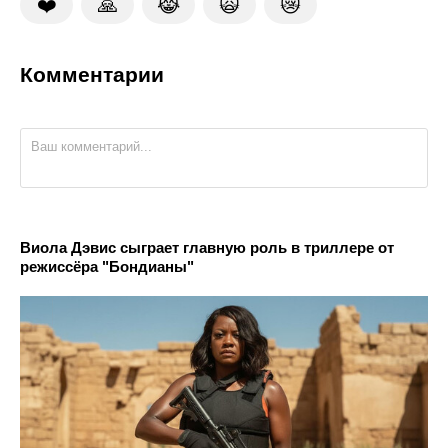
❤️
🙏
😹
🙀
😿
Комментарии
Виола Дэвис сыграет главную роль в триллере от
режиссёра "Бондианы"