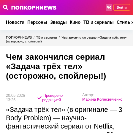
Войти
Новости
Персоны
Звезды
Кино
ТВ и сериалы
Стиль 
ПОПКОРНNEWS
/
ТВ и сериалы
/
Чем закончился сериал «Задача трёх тел»
(осторожно, спойлеры!)
Чем закончился сериал
«Задача трёх тел»
(осторожно, спойлеры!)
Автор:
20.05.2026
Проверено
Марина Колесниченко
13:25
редакцией
«Задача трёх тел» (в оригинале — 3
Body Problem) — научно-
фантастический сериал от Netflix,