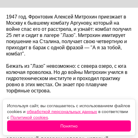
1947 год. Фронтовик Алексей Митрохин приезжает в
Москву к бывшему комбату Аргунову, который на
войне спас его от расстрела, и узнаёт: комбат получил
25 лет и сидит в лагере "Лазо". Митрохин имитирует
покушение на Сталина, получает свою четвертную и
приходит в барак с одной фразой — "А я за тобой,
комбат".
Бежать из "Лазо" невозможно: с севера озеро, с юга
колючая проволока. Но до войны Митрохин учился в
гидротехническом институте и проходил практику
ровно в этих местах. Он знает про плавучие
торфяные острова.
Алексей Митрохин (Игорь Петренко)
— на
Используя сайт, вы соглашаетесь с использованием файлов
cookies и
обработкой персональных данных
в соответствии
самом деле лейтенант Гранин, которому
с
Политикой cookies
.
Аргунов на фронте выправил чужие документы.
Понятно
Комбат Аргунов (Андрей Смоляков)
—