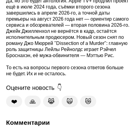
Да, но это будет антология. Apple TV+ продлил проект
ещё в июле 2024 года, съёмки второго сезона
завершились в апреле 2026-го, а точной даты
премьеры на август 2026 года нет — ориентир самого
сервиса и обозревателей — вторая половина 2026-го.
Джейк Джилленхол не вернётся в кадр, остаётся
исполнительным продюсером. Новый сезон снят по
роману Джо Мюррей "Dissection of a Murder": главную
роль защитницы Лейлы Рейнолдс играет Рэйчел
Броснахэн, её мужа-обвинителя — Мэттью Рис.
То есть на вопросы первого сезона ответов больше
не будет. Их и не осталось.
Оцените новость
❤️
🙏
😹
🙀
😿
Комментарии