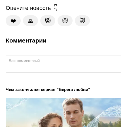
Оцените новость
❤️
🙏
😹
🙀
😿
Комментарии
Чем закончился сериал "Берега любви"