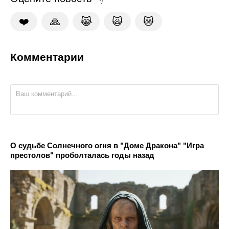
❤️
🙏
😹
🙀
😿
Комментарии
О судьбе Солнечного огня в "Доме Дракона" "Игра
престолов" проболталась годы назад