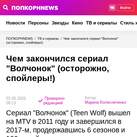
Войти
Новости
Персоны
Звезды
Кино
ТВ и сериалы
Стиль 
ПОПКОРНNEWS
/
ТВ и сериалы
/
Чем закончился сериал "Волчонок"
(осторожно, спойлеры!)
Чем закончился сериал
"Волчонок" (осторожно,
спойлеры!)
Автор:
03.06.2026
Проверено
Марина Колесниченко
09:13
редакцией
Сериал "Волчонок" (Teen Wolf) вышел
на MTV в 2011 году и завершился в
2017-м, продержавшись 6 сезонов и