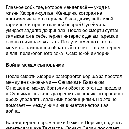
Главное событие, которое меняет всё — уход из
жизни Хюррем-султан. Женщина, которая на
протяжении всего сериала была движущей силой
гаремных интриг и главной опорой Сулеймана,
умирает задолго до финала. После её смерти султан
замыкается в себе, теряет интерес к делам гарема и
словно начинает угасать. По сути, именно с этого
момента начинается обратный отсчёт — и для героев,
и для "великолепного века" Османской империи.
Война между сыновьями
После смерти Хюррем разгорается борьба за престол
между её сыновьями — Селимом и Баязидом.
Отношения между братьями обостряются до предела,
и Сулейман, пытаясь разрешить конфликт, отправляет
обоих управлять далёкими провинциями. Но это не
помогает — между ними начинается настоящая
война.
Баязид терпит поражение и бежит в Персию, надеясь
укрыться у шаха Тахмаспа. Однако Селим подкупает