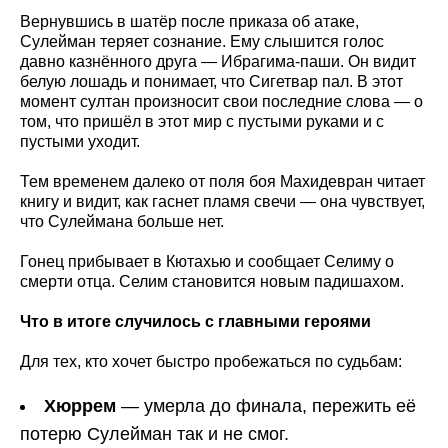
Вернувшись в шатёр после приказа об атаке,
Сулейман теряет сознание. Ему слышится голос
давно казнённого друга — Ибрагима-паши. Он видит
белую лошадь и понимает, что Сигетвар пал. В этот
момент султан произносит свои последние слова — о
том, что пришёл в этот мир с пустыми руками и с
пустыми уходит.
Тем временем далеко от поля боя Махидевран читает
книгу и видит, как гаснет пламя свечи — она чувствует,
что Сулеймана больше нет.
Гонец прибывает в Кютахью и сообщает Селиму о
смерти отца. Селим становится новым падишахом.
Что в итоге случилось с главными героями
Для тех, кто хочет быстро пробежаться по судьбам:
Хюррем
— умерла до финала, пережить её
потерю Сулейман так и не смог.