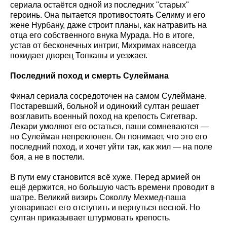
сериала остаётся одной из последних "старых"
героинь. Она пытается противостоять Селиму и его
жене Нурбану, даже строит планы, как натравить на
отца его собственного внука Мурада. Но в итоге,
устав от бесконечных интриг, Михримах навсегда
покидает дворец Топкапы и уезжает.
Последний поход и смерть Сулеймана
Финал сериала сосредоточен на самом Сулеймане.
Постаревший, больной и одинокий султан решает
возглавить военный поход на крепость Сигетвар.
Лекари умоляют его остаться, паши сомневаются —
но Сулейман непреклонен. Он понимает, что это его
последний поход, и хочет уйти так, как жил — на поле
боя, а не в постели.
В пути ему становится всё хуже. Перед армией он
ещё держится, но большую часть времени проводит в
шатре. Великий визирь Соколлу Мехмед-паша
уговаривает его отступить и вернуться весной. Но
султан приказывает штурмовать крепость.