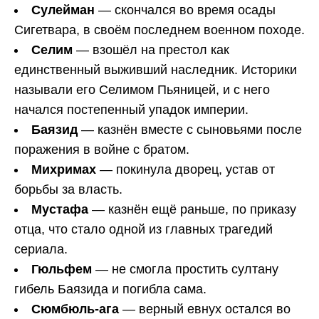
Сулейман
— скончался во время осады
Сигетвара, в своём последнем военном походе.
Селим
— взошёл на престол как
единственный выживший наследник. Историки
называли его Селимом Пьяницей, и с него
начался постепенный упадок империи.
Баязид
— казнён вместе с сыновьями после
поражения в войне с братом.
Михримах
— покинула дворец, устав от
борьбы за власть.
Мустафа
— казнён ещё раньше, по приказу
отца, что стало одной из главных трагедий
сериала.
Гюльфем
— не смогла простить султану
гибель Баязида и погибла сама.
Сюмбюль-ага
— верный евнух остался во