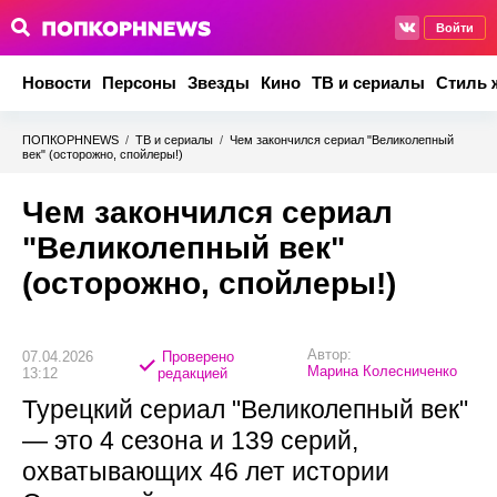
Войти
Новости
Персоны
Звезды
Кино
ТВ и сериалы
Стиль 
ПОПКОРНNEWS
/
ТВ и сериалы
/
Чем закончился сериал "Великолепный
век" (осторожно, спойлеры!)
Чем закончился сериал
"Великолепный век"
(осторожно, спойлеры!)
Автор:
07.04.2026
Проверено
Марина Колесниченко
13:12
редакцией
Турецкий сериал "Великолепный век"
— это 4 сезона и 139 серий,
охватывающих 46 лет истории