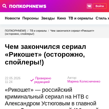
Войти
Новости
Персоны
Звезды
Кино
ТВ и сериалы
Стиль 
ПОПКОРНNEWS
/
ТВ и сериалы
/
Чем закончился сериал «Рикошет»
(осторожно, спойлеры!)
Чем закончился сериал
«Рикошет» (осторожно,
спойлеры!)
Автор:
22.05.2026
Проверено
Марина Колесниченко
11:24
редакцией
«Рикошет» — российский
криминальный сериал на НТВ с
Александром Устюговым в главной