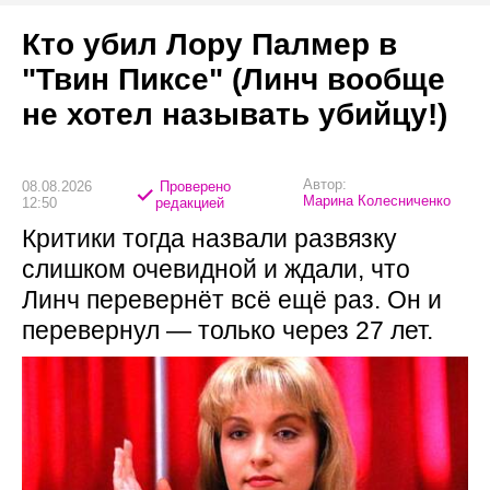
Кто убил Лору Палмер в
"Твин Пиксе" (Линч вообще
не хотел называть убийцу!)
Автор:
08.08.2026
Проверено
Марина Колесниченко
12:50
редакцией
Критики тогда назвали развязку
слишком очевидной и ждали, что
Линч перевернёт всё ещё раз. Он и
перевернул — только через 27 лет.