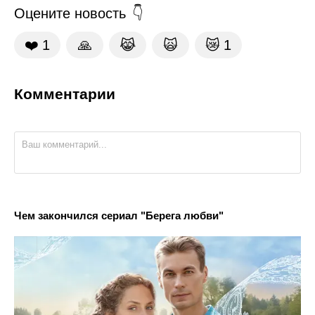
Оцените новость
❤️
1
🙏
😹
🙀
😿
1
Комментарии
Чем закончился сериал "Берега любви"