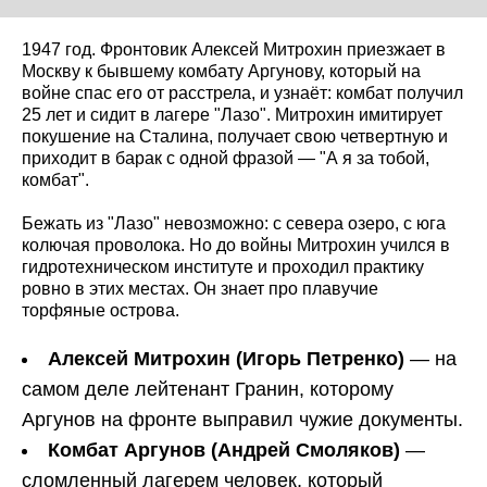
1947 год. Фронтовик Алексей Митрохин приезжает в
Москву к бывшему комбату Аргунову, который на
войне спас его от расстрела, и узнаёт: комбат получил
25 лет и сидит в лагере "Лазо". Митрохин имитирует
покушение на Сталина, получает свою четвертную и
приходит в барак с одной фразой — "А я за тобой,
комбат".
Бежать из "Лазо" невозможно: с севера озеро, с юга
колючая проволока. Но до войны Митрохин учился в
гидротехническом институте и проходил практику
ровно в этих местах. Он знает про плавучие
торфяные острова.
Алексей Митрохин (Игорь Петренко)
— на
самом деле лейтенант Гранин, которому
Аргунов на фронте выправил чужие документы.
Комбат Аргунов (Андрей Смоляков)
—
сломленный лагерем человек, который