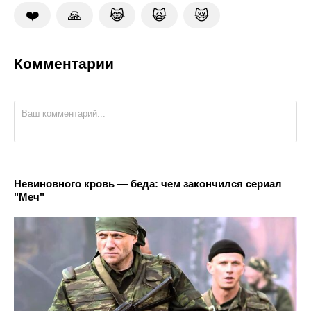
❤️
🙏
😹
🙀
😿
Комментарии
Невиновного кровь — беда: чем закончился сериал
"Меч"