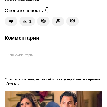
Оцените новость
❤️
🙏
1
😹
🙀
😿
Комментарии
Спас всю семью, но не себя: как умер Джек в сериале
"Это мы"