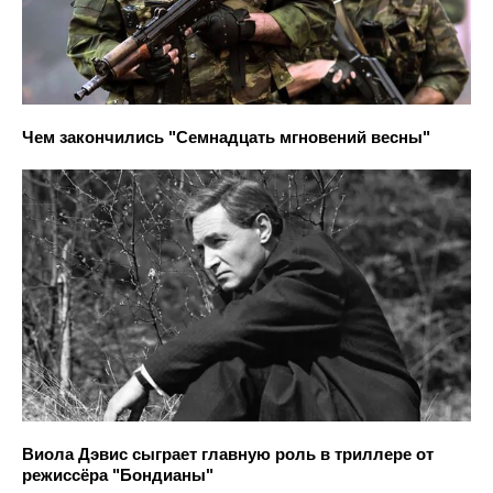
Чем закончились "Семнадцать мгновений весны"
Виола Дэвис сыграет главную роль в триллере от
режиссёра "Бондианы"