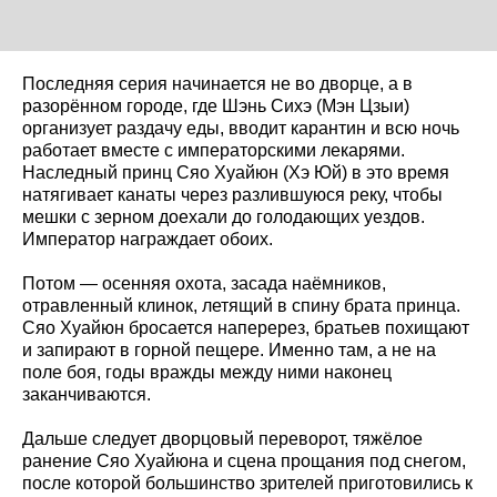
Последняя серия начинается не во дворце, а в
разорённом городе, где Шэнь Сихэ (Мэн Цзыи)
организует раздачу еды, вводит карантин и всю ночь
работает вместе с императорскими лекарями.
Наследный принц Сяо Хуайюн (Хэ Юй) в это время
натягивает канаты через разлившуюся реку, чтобы
мешки с зерном доехали до голодающих уездов.
Император награждает обоих.
Потом — осенняя охота, засада наёмников,
отравленный клинок, летящий в спину брата принца.
Сяо Хуайюн бросается наперерез, братьев похищают
и запирают в горной пещере. Именно там, а не на
поле боя, годы вражды между ними наконец
заканчиваются.
Дальше следует дворцовый переворот, тяжёлое
ранение Сяо Хуайюна и сцена прощания под снегом,
после которой большинство зрителей приготовились к