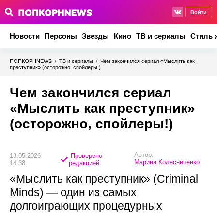
Войти
Новости
Персоны
Звезды
Кино
ТВ и сериалы
Стиль 
ПОПКОРНNEWS
/
ТВ и сериалы
/
Чем закончился сериал «Мыслить как
преступник» (осторожно, спойлеры!)
Чем закончился сериал
«Мыслить как преступник»
(осторожно, спойлеры!)
Автор:
13.05.2026
Проверено
Марина Колесниченко
14:38
редакцией
«Мыслить как преступник» (Criminal
Minds) — один из самых
долгоиграющих процедурных