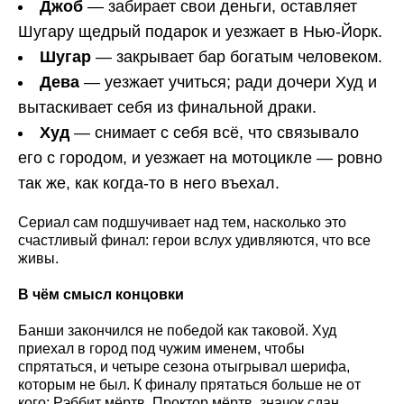
Джоб
— забирает свои деньги, оставляет
Шугару щедрый подарок и уезжает в Нью-Йорк.
Шугар
— закрывает бар богатым человеком.
Дева
— уезжает учиться; ради дочери Худ и
вытаскивает себя из финальной драки.
Худ
— снимает с себя всё, что связывало
его с городом, и уезжает на мотоцикле — ровно
так же, как когда-то в него въехал.
Сериал сам подшучивает над тем, насколько это
счастливый финал: герои вслух удивляются, что все
живы.
В чём смысл концовки
Банши закончился не победой как таковой. Худ
приехал в город под чужим именем, чтобы
спрятаться, и четыре сезона отыгрывал шерифа,
которым не был. К финалу прятаться больше не от
кого: Рэббит мёртв, Проктор мёртв, значок сдан.