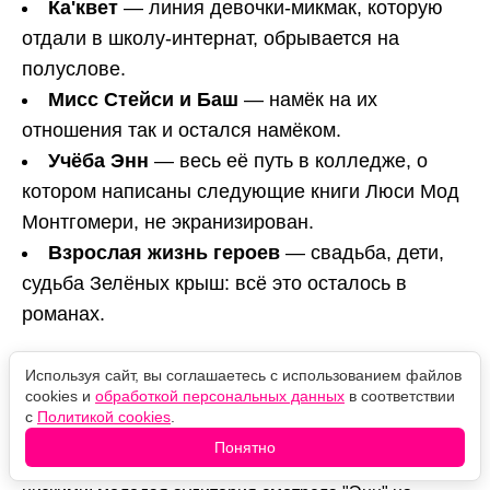
Ка'квет
— линия девочки-микмак, которую
отдали в школу-интернат, обрывается на
полуслове.
Мисс Стейси и Баш
— намёк на их
отношения так и остался намёком.
Учёба Энн
— весь её путь в колледже, о
котором написаны следующие книги Люси Мод
Монтгомери, не экранизирован.
Взрослая жизнь героев
— свадьба, дети,
судьба Зелёных крыш: всё это осталось в
романах.
Почему историю оборвали
Используя сайт, вы соглашаетесь с использованием файлов
cookies и
обработкой персональных данных
в соответствии
Причина скучная и полностью деловая. "Энн" была
с
Политикой cookies
.
совместным производством канадского CBC и Netflix,
Понятно
и партнёры разошлись. CBC ориентировался на
телевизионные рейтинги, а они у сериала были