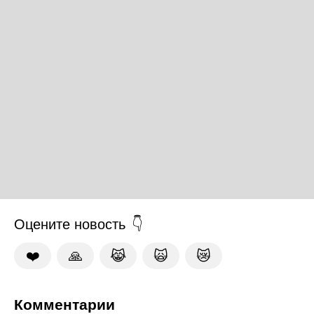
Оцените новость
❤️
🙏
😹
🙀
😿
Комментарии