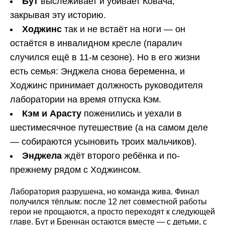
Бут
выслеживает и убивает Ковача,
закрывая эту историю.
Ходжинс
так и не встаёт на ноги — он
остаётся в инвалидном кресле (паралич
случился ещё в 11-м сезоне). Но в его жизни
есть семья: Энджела снова беременна, и
Ходжинс принимает должность руководителя
лаборатории на время отпуска Кэм.
Кэм и Арасту
поженились и уехали в
шестимесячное путешествие (а на самом деле
— собираются усыновить троих мальчиков).
Энджела
ждёт второго ребёнка и по-
прежнему рядом с Ходжинсом.
Лаборатория разрушена, но команда жива. Финал
получился тёплым: после 12 лет совместной работы
герои не прощаются, а просто переходят к следующей
главе. Бут и Бреннан остаются вместе — с детьми, с