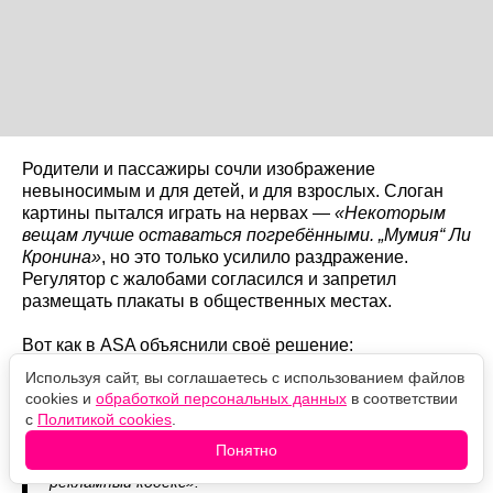
Родители и пассажиры сочли изображение
невыносимым и для детей, и для взрослых. Слоган
картины пытался играть на нервах —
«Некоторым
вещам лучше оставаться погребёнными. „Мумия“ Ли
Кронина»
, но это только усилило раздражение.
Регулятор с жалобами согласился и запретил
размещать плакаты в общественных местах.
Вот как в ASA объяснили своё решение:
Используя сайт, вы соглашаетесь с использованием файлов
«Мы пришли к выводу, что изображение способно
cookies и
обработкой персональных данных
в соответствии
напугать маленьких детей и что оно неуместно там,
с
Политикой cookies
.
где его могут увидеть. Поэтому реклама признана
Понятно
непригодной для размещения на улице и нарушающей
рекламный кодекс».