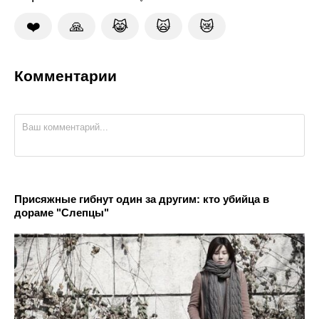
❤️
🙏
😹
🙀
😿
Комментарии
Присяжные гибнут один за другим: кто убийца в
дораме "Слепцы"