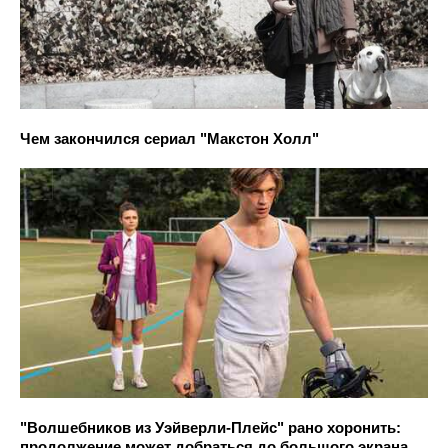
Чем закончился сериал "Макстон Холл"
"Волшебников из Уэйверли-Плейс" рано хоронить:
продолжение может добраться до большого экрана