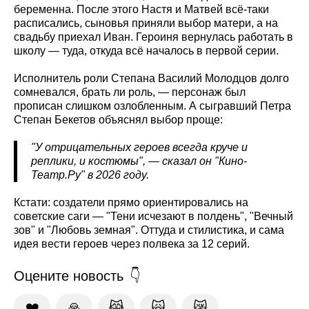
беременна. После этого Настя и Матвей всё-таки
расписались, сыновья приняли выбор матери, а на
свадьбу приехал Иван. Героиня вернулась работать в
школу — туда, откуда всё началось в первой серии.
Исполнитель роли Степана Василий Молодцов долго
сомневался, брать ли роль, — персонаж был
прописан слишком озлобленным. А сыгравший Петра
Степан Бекетов объяснял выбор проще:
"У отрицательных героев всегда круче и
реплики, и костюмы", — сказал он "Кино-
Театр.Ру" в 2026 году.
Кстати: создатели прямо ориентировались на
советские саги — "Тени исчезают в полдень", "Вечный
зов" и "Любовь земная". Оттуда и стилистика, и сама
идея вести героев через полвека за 12 серий.
Оцените новость
❤️
🙏
😹
🙀
😿