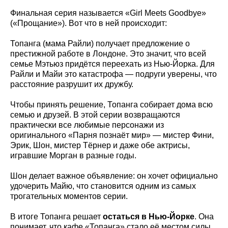
Финальная серия называется «Girl Meets Goodbye»
(«Прощание»). Вот что в ней происходит:
Топанга (мама Райли) получает предложение о
престижной работе в Лондоне. Это значит, что всей
семье Мэтьюз придётся переехать из Нью-Йорка. Для
Райли и Майи это катастрофа — подруги уверены, что
расстояние разрушит их дружбу.
Чтобы принять решение, Топанга собирает дома всю
семью и друзей. В этой серии возвращаются
практически все любимые персонажи из
оригинального «Парня познаёт мир» — мистер Фини,
Эрик, Шон, мистер Тёрнер и даже обе актрисы,
игравшие Морган в разные годы.
Шон делает важное объявление: он хочет официально
удочерить Майю, что становится одним из самых
трогательных моментов серии.
В итоге Топанга решает
остаться в Нью-Йорке
. Она
понимает, что кафе «Топанга» стало её местом силы