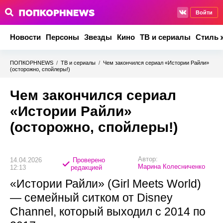
Войти
Новости
Персоны
Звезды
Кино
ТВ и сериалы
Стиль 
ПОПКОРНNEWS
/
ТВ и сериалы
/
Чем закончился сериал «Истории Райли»
(осторожно, спойлеры!)
Чем закончился сериал
«Истории Райли»
(осторожно, спойлеры!)
Автор:
14.04.2026
Проверено
Марина Колесниченко
12:13
редакцией
«Истории Райли» (Girl Meets World)
— семейный ситком от Disney
Channel, который выходил с 2014 по