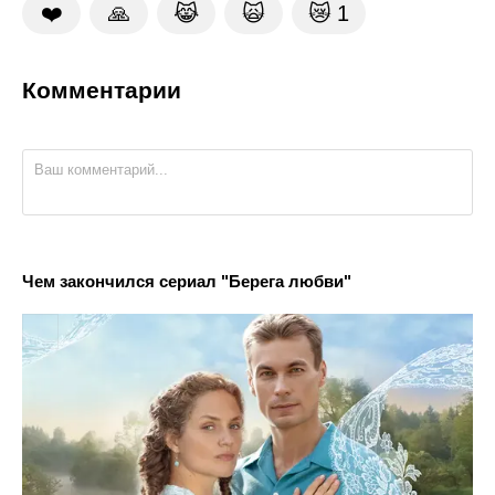
❤️
🙏
😹
🙀
😿
1
Комментарии
Чем закончился сериал "Берега любви"