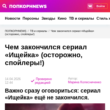
Войти
Новости
Персоны
Звезды
Кино
ТВ и сериалы
Стиль 
ПОПКОРНNEWS
/
ТВ и сериалы
/
Чем закончился сериал «Ищейка»
(осторожно, спойлеры!)
Чем закончился сериал
«Ищейка» (осторожно,
спойлеры!)
Автор:
14.04.2026
Проверено
Марина Колесниченко
12:44
редакцией
Важно сразу оговориться: сериал
«Ищейка» ещё не закончился.