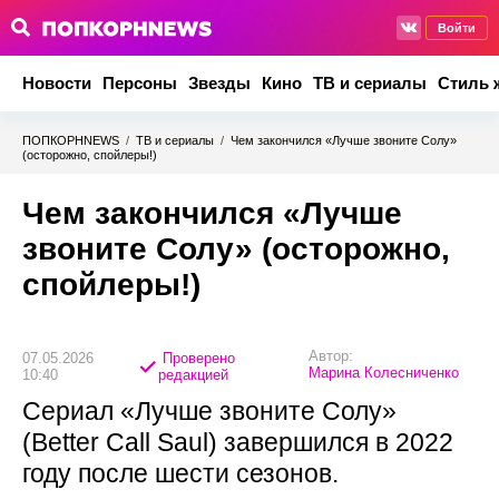
Войти
Новости
Персоны
Звезды
Кино
ТВ и сериалы
Стиль 
ПОПКОРНNEWS
/
ТВ и сериалы
/
Чем закончился «Лучше звоните Солу»
(осторожно, спойлеры!)
Чем закончился «Лучше
звоните Солу» (осторожно,
спойлеры!)
Автор:
07.05.2026
Проверено
Марина Колесниченко
10:40
редакцией
Сериал «Лучше звоните Солу»
(Better Call Saul) завершился в 2022
году после шести сезонов.