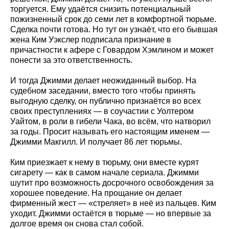
торгуется. Ему удаётся снизить потенциальный
пожизненный срок до семи лет в комфортной тюрьме.
Сделка почти готова. Но тут он узнаёт, что его бывшая
жена Ким Уэкслер подписала признание в
причастности к афере с Говардом Хэмлином и может
понести за это ответственность.
И тогда Джимми делает неожиданный выбор. На
судебном заседании, вместо того чтобы принять
выгодную сделку, он публично признаётся во всех
своих преступлениях — в соучастии с Уолтером
Уайтом, в роли в гибели Чака, во всём, что натворил
за годы. Просит называть его настоящим именем —
Джимми Макгилл. И получает 86 лет тюрьмы.
Ким приезжает к нему в тюрьму, они вместе курят
сигарету — как в самом начале сериала. Джимми
шутит про возможность досрочного освобождения за
хорошее поведение. На прощание он делает
фирменный жест — «стреляет» в неё из пальцев. Ким
уходит. Джимми остаётся в тюрьме — но впервые за
долгое время он снова стал собой.