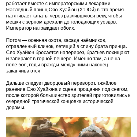
работает вместе с императорскими лекарями.
Наследный принц Сяо Хуайюн (Хэ Юй) в это время
натягивает канаты через разлившуюся реку, чтобы
мешки с зерном доехали до голодающих уездов.
Император награждает обоих.
Потом — осенняя охота, засада наёмников,
отравленный клинок, летящий в спину брата принца.
Сяо Хуайюн бросается наперерез, братьев похищают
и запирают в горной пещере. Именно там, а не на
поле боя, годы вражды между ними наконец
заканчиваются.
Дальше следует дворцовый переворот, тяжёлое
ранение Сяо Хуайюна и сцена прощания под снегом,
после которой большинство зрителей приготовились к
очередной трагической концовке исторической
дорамы.