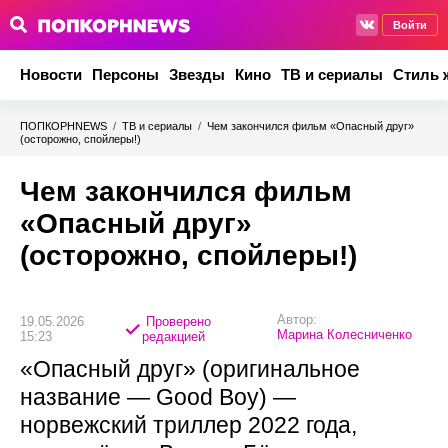
Войти
Новости
Персоны
Звезды
Кино
ТВ и сериалы
Стиль 
ПОПКОРНNEWS
/
ТВ и сериалы
/
Чем закончился фильм «Опасный друг»
(осторожно, спойлеры!)
Чем закончился фильм
«Опасный друг»
(осторожно, спойлеры!)
Автор:
19.05.2026
Проверено
Марина Колесниченко
15:23
редакцией
«Опасный друг» (оригинальное
название — Good Boy) —
норвежский триллер 2022 года,