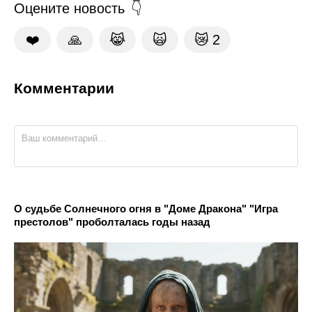
Оцените новость
❤️
🙏
😹
🙀
😿
2
Комментарии
О судьбе Солнечного огня в "Доме Дракона" "Игра
престолов" проболталась годы назад