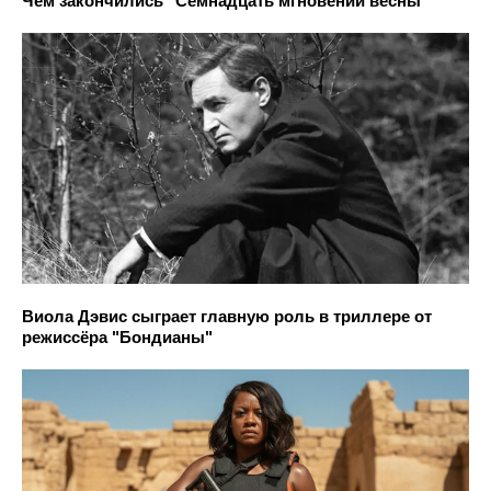
Чем закончились "Семнадцать мгновений весны"
Виола Дэвис сыграет главную роль в триллере от
режиссёра "Бондианы"