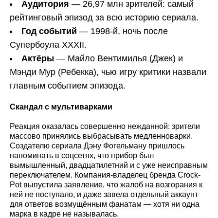
Аудитория
— 26,97 млн зрителей: самый
рейтинговый эпизод за всю историю сериала.
Год событий
— 1998-й, ночь после
Супербоула XXXII.
Актёры
— Майло Вентимилья (Джек) и
Мэнди Мур (Ребекка), чью игру критики назвали
главным событием эпизода.
Скандал с мультиварками
Реакция оказалась совершенно нежданной: зрители
массово принялись выбрасывать медленноварки.
Создателю сериала Дэну Фогельману пришлось
напоминать в соцсетях, что прибор был
вымышленный, двадцатилетний и с уже неисправным
переключателем. Компания-владелец бренда Crock-
Pot выпустила заявление, что жалоб на возгорания к
ней не поступало, и даже завела отдельный аккаунт
для ответов возмущённым фанатам — хотя ни одна
марка в кадре не называлась.