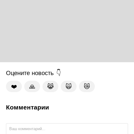
Оцените новость
❤️
🙏
😹
🙀
😿
Комментарии