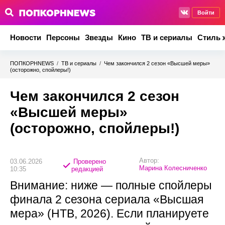
Войти
Новости
Персоны
Звезды
Кино
ТВ и сериалы
Стиль 
ПОПКОРНNEWS
/
ТВ и сериалы
/
Чем закончился 2 сезон «Высшей меры»
(осторожно, спойлеры!)
Чем закончился 2 сезон
«Высшей меры»
(осторожно, спойлеры!)
Автор:
03.06.2026
Проверено
Марина Колесниченко
10:35
редакцией
Внимание: ниже — полные спойлеры
финала 2 сезона сериала «Высшая
мера» (НТВ, 2026). Если планируете