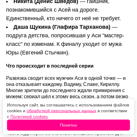
Никита (Денис Шведов)
— гаишник,
познакомившийся с Асей на дороге.
Единственный, кто ничего от неё не требует.
Даша Щукина (Глафира Тарханова)
—
подруга детства, попросившая у Аси "мастер-
класс" по изменам. К финалу уходит от мужа
Юры (Евгений Стычкин).
Что происходит в последней серии
Развязка сводит всех мужчин Аси в одной точке — и
она отказывает каждому. Вадиму, Славе, Кириллу.
Многие зрители до последнего ждали примирения с
мужем: сериал шёл к этому весь сезон, а потом резко
свернул.
Используя сайт, вы соглашаетесь с использованием файлов
cookies и
обработкой персональных данных
в соответствии
Отдельная линия — объяснение самой Аси. К финалу
с
Политикой cookies
.
сценарий отматывает историю во времена её юности
Понятно
и предлагает разгадку того, почему её "понесло".
Часть аудитории сочла ответ слишком простым для