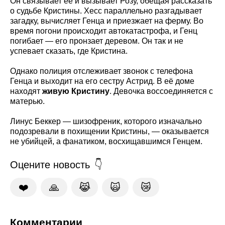
Он связывает её и вызывает Розу, обещая рассказать
о судьбе Кристины. Хесс параллельно разгадывает
загадку, вычисляет Генца и приезжает на ферму. Во
время погони происходит автокатастрофа, и Генц
погибает — его пронзает деревом. Он так и не
успевает сказать, где Кристина.
Однако полиция отслеживает звонок с телефона
Генца и выходит на его сестру Астрид. В её доме
находят
живую Кристину
. Девочка воссоединяется с
матерью.
Линус Беккер — шизофреник, которого изначально
подозревали в похищении Кристины, — оказывается
не убийцей, а фанатиком, восхищавшимся Генцем.
Оцените новость
❤️
🙏
😹
🙀
😿
Комментарии