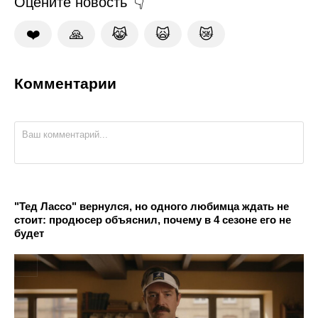
Оцените новость
❤️
🙏
😹
🙀
😿
Комментарии
"Тед Лассо" вернулся, но одного любимца ждать не
стоит: продюсер объяснил, почему в 4 сезоне его не
будет