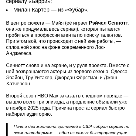
сериалу «Барри»;
Милан Картер — из «Фубар».
В центре сюжета — Майя (её играет
Рэйчел Сеннотт
,
она же придумала весь сериал), которая пытается
пробиться в профессии агента по поиску талантов.
При этом всё, что происходит с ней вне работы, —
сплошной хаос на фоне современного Лос-
Анджелеса.
Сеннотт снова и на экране, и у руля проекта. Вместе с
ней возвращаются актёры из первого сезона: Одесса
Эзайон, Тру Уитакер, Джордан Фёрстман и Джош
Хатчерсон.
Второй сезон HBO Max заказал в спешном порядке —
вышло всего три эпизода, а продление объявили уже
в ноябре 2025 года. Причина проста: сериал быстро
набирал аудиторию.
Почти два миллиона зрителей в США собрал сериал по
всем платформам — один из самых быстрорастущих