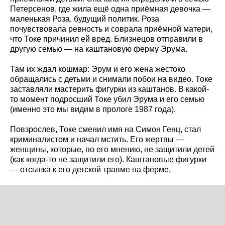
Петерсенов, где жила ещё одна приёмная девочка —
маленькая Роза, будущий политик. Роза
почувствовала ревность и соврала приёмной матери,
что Токе причинил ей вред. Близнецов отправили в
другую семью — на каштановую ферму Эрума.
Там их ждал кошмар: Эрум и его жена жестоко
обращались с детьми и снимали побои на видео. Токе
заставляли мастерить фигурки из каштанов. В какой-
то момент подросший Токе убил Эрума и его семью
(именно это мы видим в прологе 1987 года).
Повзрослев, Токе сменил имя на Симон Генц, стал
криминалистом и начал мстить. Его жертвы —
женщины, которые, по его мнению, не защитили детей
(как когда-то не защитили его). Каштановые фигурки
— отсылка к его детской травме на ферме.