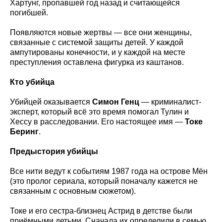
Хартунг, пропавшей год назад и считающейся
погибшей.
Появляются новые жертвы — все они женщины,
связанные с системой защиты детей. У каждой
ампутированы конечности, и у каждой на месте
преступления оставлена фигурка из каштанов.
Кто убийца
Убийцей оказывается
Симон Генц
— криминалист-
эксперт, который всё это время помогал Тулин и
Хессу в расследовании. Его настоящее имя —
Токе
Беринг
.
Предыстория убийцы
Все нити ведут к событиям 1987 года на острове Мён
(это пролог сериала, который поначалу кажется не
связанным с основным сюжетом).
Токе и его сестра-близнец Астрид в детстве были
приёмными детьми. Сначала их определили в семью