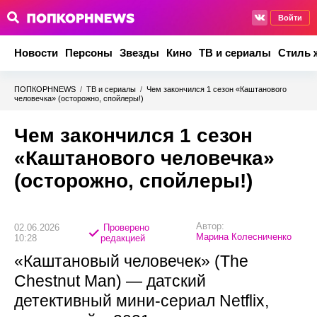
Войти
Новости
Персоны
Звезды
Кино
ТВ и сериалы
Стиль 
ПОПКОРНNEWS
/
ТВ и сериалы
/
Чем закончился 1 сезон «Каштанового
человечка» (осторожно, спойлеры!)
Чем закончился 1 сезон
«Каштанового человечка»
(осторожно, спойлеры!)
Автор:
02.06.2026
Проверено
Марина Колесниченко
10:28
редакцией
«Каштановый человечек» (The
Chestnut Man) — датский
детективный мини-сериал Netflix,