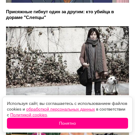
Присяжные гибнут один за другим: кто убийца в
дораме "Слепцы"
Используя сайт, вы соглашаетесь с использованием файлов
Чем закончился сериал "Макстон Холл"
cookies и
обработкой персональных данных
в соответствии
с
Политикой cookies
.
Понятно