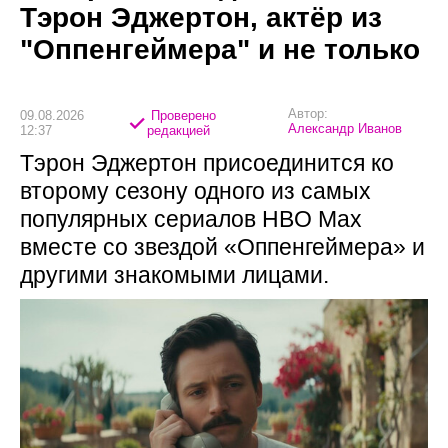
Тэрон Эджертон, актёр из
"Оппенгеймера" и не только
Автор:
09.08.2026
Проверено
Александр Иванов
12:37
редакцией
Тэрон Эджертон присоединится ко
второму сезону одного из самых
популярных сериалов HBO Max
вместе со звездой «Оппенгеймера» и
другими знакомыми лицами.