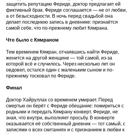
защитить репутацию Фериде, доктор предлагает ей
фиктивный брак. Фериде соглашается — не от любви,
а от безысходности. В ночь перед свадьбой она
делает последнюю запись в дневнике: признаётся
самой себе, что по-прежнему любит Кямрана.
Что было с Кямраном
Тем временем Кямран, отчаявшись найти Фериде,
женится на другой женщине — той самой, из-за
которой всё и случилось. Через несколько лет он
овдовел, остался один с маленьким сыном и по-
прежнему тосковал по Фериде.
Финал
Доктор Хайруллах со временем умирает. Перед
смертью он берёт с Фериде обещание: помириться с
родными и передать Кямрану конверт. Фериде, не
зная, что внутри, выполняет просьбу. В конверте
оказывается её собственный дневник — тот самый, с
записями о всех скитаниях и с признанием в любви к