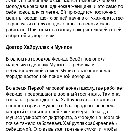
Жизнь в провинции оказывается тяжёлой. Фериде —
молодая, красивая, одинокая женщина, и это само по
себе повод для сплетен. Ей приходится постоянно
менять города: где-то за ней начинают ухаживать, где-
то распускают слухи, где-то просто невозможно
работать. При этом она всюду покоряет людей своей
добротой и упорством.
Доктор Хайруллах и Мунисе
В одном из городков Фериде берёт под опеку
маленькую девочку Мунисе — ребёнка из
неблагополучной семьи. Мунисе становится для
Фериде настоящей приёмной дочерью.
Во время Первой мировой войны школу, где работает
Фериде, превращают в военный госпиталь. Там она
снова встречает доктора Хайруллаха — пожилого
военного врача, мудрого и благородного человека,
который относится к ней как к дочери. Но когда
Мунисе умирает от дифтерита, а Фериде на нервной
почве тяжело заболевает, Хайруллах забирает её к
себе домой. Это вызывает грязные слухи, и, чтобы