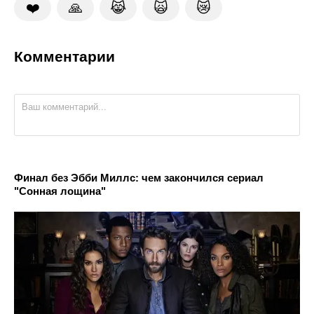
❤️
🙏
😹
🙀
😿
Комментарии
Финал без Эбби Миллс: чем закончился сериал
"Сонная лощина"