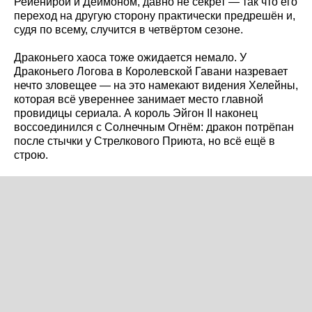
Рейенирой и Деймоном, давно не секрет — так что его
переход на другую сторону практически предрешён и,
судя по всему, случится в четвёртом сезоне.
Драконьего хаоса тоже ожидается немало. У
Драконьего Логова в Королевской Гавани назревает
нечто зловещее — на это намекают видения Хелейны,
которая всё увереннее занимает место главной
провидицы сериала. А король Эйгон II наконец
воссоединился с Солнечным Огнём: дракон потрёпан
после стычки у Стрелкового Приюта, но всё ещё в
строю.