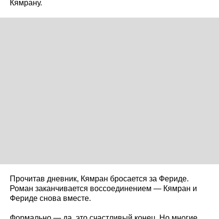
Кямрану.
Прочитав дневник, Кямран бросается за Фериде.
Роман заканчивается воссоединением — Кямран и
Фериде снова вместе.
Формально — да, это счастливый конец. Но многие