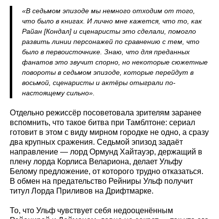
«В седьмом эпизоде мы немного отходим от того,
что было в книгах. И лично мне кажется, что то, как
Райан [Кондал] и сценаристы это сделали, помогло
развить линии персонажей по сравнению с тем, что
было в первоисточнике. Знаю, что для преданных
фанатов это звучит спорно, но некоторые сюжетные
повороты в седьмом эпизоде, которые перейдут в
восьмой, сценаристы и актёры отыграли по-
настоящему сильно».
Отдельно режиссёр посоветовала зрителям заранее
вспомнить, что такое битва при Тамблтоне: сериал
готовит в этом с виду мирном городке не одно, а сразу
два крупных сражения. Седьмой эпизод задаёт
направление — лорд Ормунд Хайтауэр, держащий в
плену лорда Корлиса Велариона, делает Ульфу
Белому предложение, от которого трудно отказаться.
В обмен на предательство Рейниры Ульф получит
титул Лорда Приливов на Дрифтмарке.
То, что Ульф чувствует себя недооценённым