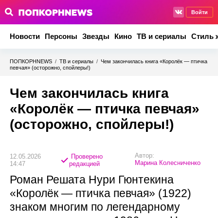
Войти
Новости
Персоны
Звезды
Кино
ТВ и сериалы
Стиль 
ПОПКОРНNEWS
/
ТВ и сериалы
/
Чем закончилась книга «Королёк — птичка
певчая» (осторожно, спойлеры!)
Чем закончилась книга
«Королёк — птичка певчая»
(осторожно, спойлеры!)
Автор:
12.05.2026
Проверено
Марина Колесниченко
14:47
редакцией
Роман Решата Нури Гюнтекина
«Королёк — птичка певчая» (1922)
знаком многим по легендарному