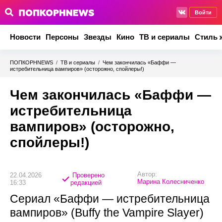
Войти
Новости
Персоны
Звезды
Кино
ТВ и сериалы
Стиль 
ПОПКОРНNEWS
/
ТВ и сериалы
/
Чем закончилась «Баффи —
истребительница вампиров» (осторожно, спойлеры!)
Чем закончилась «Баффи —
истребительница
вампиров» (осторожно,
спойлеры!)
Автор:
22.04.2026
Проверено
Марина Колесниченко
16:33
редакцией
Сериал «Баффи — истребительница
вампиров» (Buffy the Vampire Slayer)