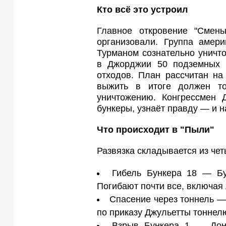
Кто всё это устроил
Главное откровение "Смен
организовали. Группа амери
Турманом сознательно уничт
в Джорджии 50 подземных 
отходов. План рассчитан на
выжить в итоге должен то
уничтожению. Конгрессмен 
бункеры, узнаёт правду — и н
Что происходит в "Пыли"
Развязка складывается из чет
Гибель Бункера 18 — Бу
Погибают почти все, включая 
Спасение через тоннель —
по приказу Джульетты тоннелю
Взрыв Бункера 1 — Дон