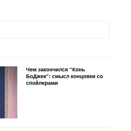
Чем закончился "Конь
БоДжек": смысл концовки со
спойлерами