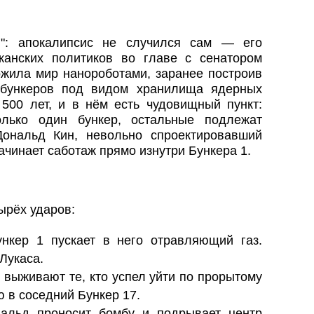
ы": апокалипсис не случился сам — его
канских политиков во главе с сенатором
ожила мир нанороботами, заранее построив
бункеров под видом хранилища ядерных
 500 лет, и в нём есть чудовищный пункт:
лько один бункер, остальные подлежат
Дональд Кин, невольно спроектировавший
ачинает саботаж прямо изнутри Бункера 1.
ырёх ударов:
нкер 1 пускает в него отравляющий газ.
Лукаса.
 выживают те, кто успел уйти по прорытому
 в соседний Бункер 17.
альд проносит бомбу и подрывает центр