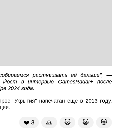
собираемся растягивать её дальше", —
м Йост в интервью GamesRadar+ после
ре 2024 года.
прос "Укрытия" напечатан ещё в 2013 году.
ции.
❤️
3
🙏
😹
🙀
😿