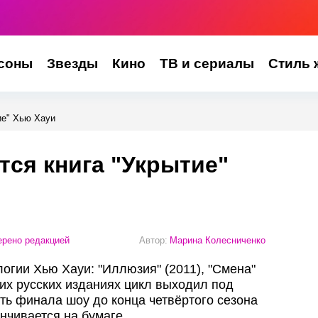
соны
Звезды
Кино
ТВ и сериалы
Стиль 
ие" Хью Хауи
тся книга "Укрытие"
рено редакцией
Автор:
Марина Колесниченко
логии Хью Хауи: "Иллюзия" (2011), "Смена"
них русских изданиях цикл выходил под
ть финала шоу до конца четвёртого сезона
анчивается на бумаге.