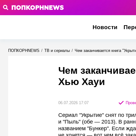
Новости
Пер
ПОПКОРНNEWS
/
ТВ и сериалы
/
Чем заканчивается книга "Укрыт
Чем заканчивае
Хью Хауи
06.07.2026 17:07
Прове
Сериал "Укрытие" снят по три
и "Пыль" (обе — 2013). В ран
названием "Бункер". Если жда
не хочется — вот чем всё зак