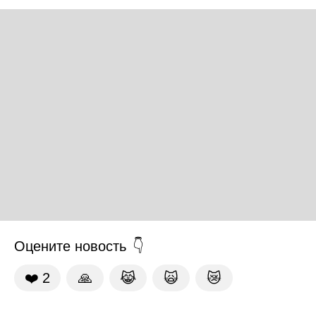
Оцените новость
❤️
2
🙏
😹
🙀
😿