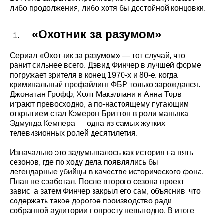
либо продолжения, либо хотя бы достойной концовки.
«Охотник за разумом»
Сериал «Охотник за разумом» — тот случай, что
ранит сильнее всего. Дэвид Финчер в лучшей форме
погружает зрителя в конец 1970-х и 80-е, когда
криминальный профайлинг ФБР только зарождался.
Джонатан Грофф, Холт Макэллани и Анна Торв
играют превосходно, а по-настоящему пугающим
открытием стал Кэмерон Бриттон в роли маньяка
Эдмунда Кемпера — одна из самых жутких
телевизионных ролей десятилетия.
Изначально это задумывалось как история на пять
сезонов, где по ходу дела появлялись бы
легендарные убийцы в качестве исторического фона.
План не сработал. После второго сезона проект
завис, а затем Финчер закрыл его сам, объяснив, что
содержать такое дорогое производство ради
собранной аудитории попросту невыгодно. В итоге