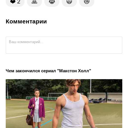
❤️
2
🙏
😹
🙀
😿
Комментарии
Чем закончился сериал "Макстон Холл"