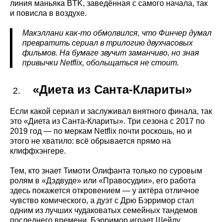
линия маньяка BTK, заведённая с самого начала, так
и повисла в воздухе.
Макэллани как-то обмолвился, что Финчер думал
превратить сериал в трилогию двухчасовых
фильмов. На бумаге звучит заманчиво, но зная
привычки Netflix, обольщаться не стоит.
«Диета из Санта-Клариты»
Если какой сериал и заслуживал внятного финала, так
это «Диета из Санта-Клариты». Три сезона с 2017 по
2019 год — по меркам Netflix почти роскошь, но и
этого не хватило: всё обрывается прямо на
клиффхэнгере.
Тем, кто знает Тимоти Олифанта только по суровым
ролям в «Дэдвуде» или «Правосудии», его работа
здесь покажется откровением — у актёра отличное
чувство комического, а дуэт с Дрю Бэрримор стал
одним из лучших чудаковатых семейных тандемов
последнего времени. Бэрримор играет Шейлу,