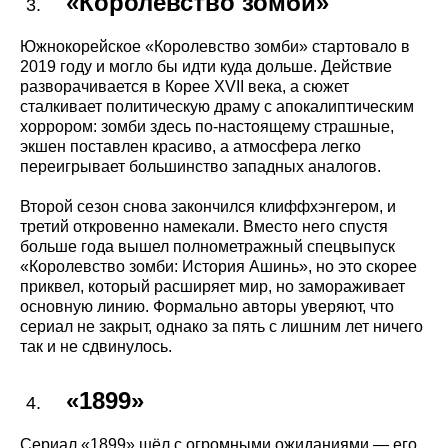
«Королевство зомби»
Южнокорейское «Королевство зомби»
стартовало в
2019 году и могло бы идти куда дольше. Действие
разворачивается в Корее XVII века, а сюжет
сталкивает политическую драму с апокалиптическим
хоррором: зомби здесь по-настоящему страшные,
экшен поставлен красиво, а атмосфера легко
переигрывает большинство западных аналогов.
Второй сезон снова закончился клиффхэнгером, и
третий откровенно намекали. Вместо него спустя
больше года вышел полнометражный спецвыпуск
«Королевство зомби: История Ашинь», но это скорее
приквел, который расширяет мир, но замораживает
основную линию. Формально авторы уверяют, что
сериал не закрыт, однако за пять с лишним лет ничего
так и не сдвинулось.
«1899»
Сериал «1899» шёл с огромными ожиданиями — его