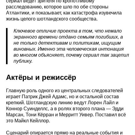
сериал ведёт зрителя по кропотливому
расследованию, которое шло по обе стороны
Атлантики, и показывает, как катастрофа изувечила
жизнь целого шотландского сообщества.
Ключевое отличие проекта в том, что немало
экранного времени отдано семьям погибших, а
не только детективам и политикам, ищущим
виновных. Именно эта человеческая интонация
во многом объясняет, почему сериал так зацепил
публику.
Актёры и режиссёр
Главную роль одного из центральных следователей
играет Патрик Джей Адамс, но и остальной состав
крепкий. Шотландскую линию ведут Лорен Лайл и
Коннор Суинделлс, а в ролях второго плана — Эдди
Марсан, Тони Кёрран и Мерритт Уивер. Поставил всё
это Майкл Кейллор.
Сценарий опирается прямо на реальные события и