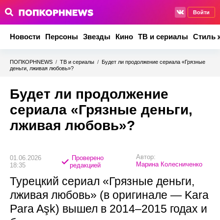
Войти
Новости
Персоны
Звезды
Кино
ТВ и сериалы
Стиль 
ПОПКОРНNEWS
/
ТВ и сериалы
/
Будет ли продолжение сериала «Грязные
деньги, лживая любовь»?
Будет ли продолжение
сериала «Грязные деньги,
лживая любовь»?
Автор:
01.06.2026
Проверено
Марина Колесниченко
18:35
редакцией
Турецкий сериал «Грязные деньги,
лживая любовь» (в оригинале — Kara
Para Aşk) вышел в 2014–2015 годах и