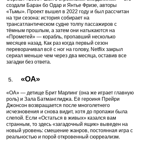
создали Баран бо Одар и Янтье Фризе, авторы
«Тьмы». Проект вышел в 2022 году и был рассчитан
на три сезона: история собирает на
трансатлантическом судне толпу пассажиров с
тёмным прошлым, а затем они натыкаются на
«Прометей» — корабль, пропавший несколько
месяцев назад. Как раз когда первый сезон
переворачивал всё с ног на голову, Netflix закрыл
сериал меньше чем через два месяца, оставив все
загадки без ответа.
«ОА»
«ОА»
— детище Брит Марлинг (она же играет главную
роль) и Зала Батманглиджа. Её героиня Прейри
Джонсон возвращается после многолетнего
исчезновения и снова видит, хотя до пропажи была
слепой. Если «Остаться в живых» казался вам
странным, то здесь «загадочный ящик» выведен на
новый уровень: смешение жанров, постоянная игра с
реальностью и порой откровенный сюрреализм.