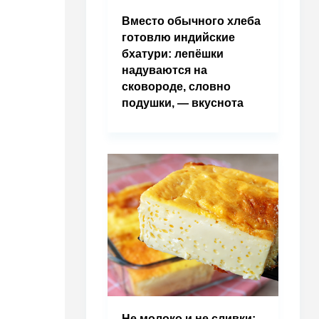
Вместо обычного хлеба
готовлю индийские
бхатури: лепёшки
надуваются на
сковороде, словно
подушки, — вкуснота
Не молоко и не сливки: