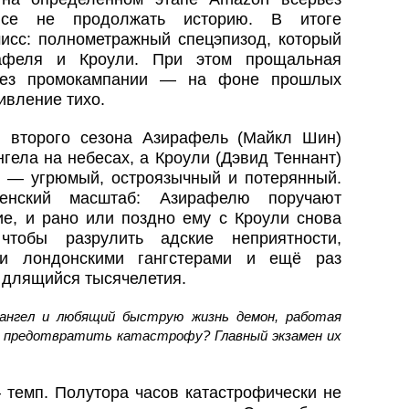
все не продолжать историю. В итоге
сс: полнометражный спецэпизод, который
рафеля и Кроули. При этом прощальная
 без промокампании — на фоне прошлых
ивление тихо.
и второго сезона Азирафель (Майкл Шин)
гела на небесах, а Кроули (Дэвид Теннант)
 — угрюмый, остроязычный и потерянный.
енский масштаб: Азирафелю поручают
ие, и рано или поздно ему с Кроули снова
 чтобы разрулить адские неприятности,
ми лондонскими гангстерами и ещё раз
, длящийся тысячелетия.
ангел и любящий быструю жизнь демон, работая
ы предотвратить катастрофу? Главный экзамен их
темп. Полутора часов катастрофически не