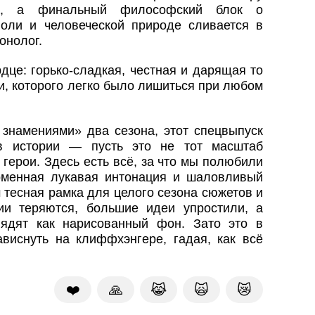
ок, а финальный философский блок о
оли и человеческой природе сливается в
онолог.
дце: горько‑сладкая, честная и дарящая то
и, которого легко было лишиться при любом
знамениями» два сезона, этот спецвыпуск
 в истории — пусть это не тот масштаб
герои. Здесь есть всё, за что мы полюбили
рменная лукавая интонация и шаловливый
 тесная рамка для целого сезона сюжетов и
ии теряются, большие идеи упростили, а
ядят как нарисованный фон. Зато это в
виснуть на клиффхэнгере, гадая, как всё
❤️
🙏
😹
🙀
😿