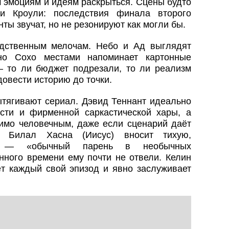
м эмоциям и идеям раскрыться. Сцены будто
ти Кроули: последствия финала второго
ты звучат, но не резонируют как могли бы.
одственным мелочам. Небо и Ад выглядят
 но Сохо местами напоминает картонные
— то ли бюджет подрезали, то ли реализм
довести историю до точки.
ытягивают сериал. Дэвид Теннант идеально
сти и фирменной саркастической хары, а
имо человечным, даже если сценарий даёт
. Билал Хасна (Иисус) вносит тихую,
ю — «обычный парень в необычных
анного времени ему почти не отвели. Келин
т каждый свой эпизод и явно заслуживает