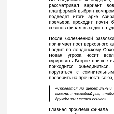
рассматривал вариант во
платформой выбран компроми
подведёт итоги арке Ази
премьера проходит почти
сезонов финал выходит на уд
После болезненной развязк
принимает пост верховного ан
бродит по лондонскому Сохо
Новая угроза носит всел
курировать Второе пришеств
приходится объединиться,
поругаться с сомнительны
проверить на прочность союз
«Справятся ли щепетильный 
вместе в последний раз, чтоб
дружбы начинается сейчас».
Главная проблема финала — 