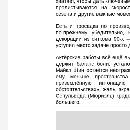
хватает, чтобы дать ключевы
пролистываются на скорос
сезона и другие важные момен
Есть и просадка по произв
по‑прежнему убедительно,
декорации из ситкома 90‑х 
уступил место задаче просто 
Актёрские работы всё ещё в
держит баланс боли, устало
Майкл Шин остаётся неотраз
ему меньше пространства
приземлённую интонаци
обстоятельствах», жаль, экр
Сепульведа (Мюриэль) крадё
большего.