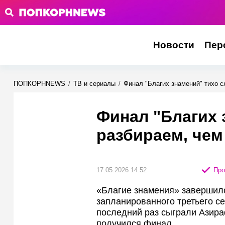
Новости
Пер
ПОПКОРНNEWS
/
ТВ и сериалы
/
Финал "Благих знамений" тихо с
Финал "Благих 
разбираем, чем
17.05.2026 14:52
Про
«Благие знамения» завершил
запланированного третьего с
последний раз сыграли Азира
получился финал.