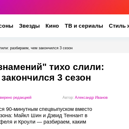
соны
Звезды
Кино
ТВ и сериалы
Стиль 
лили: разбираем, чем закончился 3 сезон
знамений" тихо слили:
 закончился 3 сезон
верено редакцией
Автор:
Александр Иванов
ся 90‑минутным спецвыпуском вместо
езона: Майкл Шин и Дэвид Теннант в
феля и Кроули — разбираем, каким