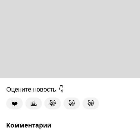
Оцените новость
❤️
🙏
😹
🙀
😿
Комментарии