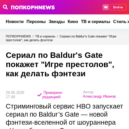
Войти
Новости
Персоны
Звезды
Кино
ТВ и сериалы
Стиль 
ПОПКОРНNEWS
/
ТВ и сериалы
/
Сериал по Baldur's Gate покажет "Игре
престолов", как делать фэнтези
Сериал по Baldur's Gate
покажет "Игре престолов",
как делать фэнтези
Автор:
29.06.2026
Проверено
Александр Иванов
17:49
редакцией
Стриминговый сервис HBO запускает
сериал по Baldur’s Gate — новой
фэнтези-вселенной от шоураннера