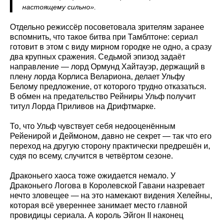
настоящему сильно».
Отдельно режиссёр посоветовала зрителям заранее
вспомнить, что такое битва при Тамблтоне: сериал
готовит в этом с виду мирном городке не одно, а сразу
два крупных сражения. Седьмой эпизод задаёт
направление — лорд Ормунд Хайтауэр, держащий в
плену лорда Корлиса Велариона, делает Ульфу
Белому предложение, от которого трудно отказаться.
В обмен на предательство Рейниры Ульф получит
титул Лорда Приливов на Дрифтмарке.
То, что Ульф чувствует себя недооценённым
Рейенирой и Деймоном, давно не секрет — так что его
переход на другую сторону практически предрешён и,
судя по всему, случится в четвёртом сезоне.
Драконьего хаоса тоже ожидается немало. У
Драконьего Логова в Королевской Гавани назревает
нечто зловещее — на это намекают видения Хелейны,
которая всё увереннее занимает место главной
провидицы сериала. А король Эйгон II наконец