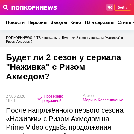
Войти
Новости
Персоны
Звезды
Кино
ТВ и сериалы
Стиль 
ПОПКОРНNEWS
/
ТВ и сериалы
/
Будет ли 2 сезон у сериала "Наживка" с
Ризом Ахмедом?
Будет ли 2 сезон у сериала
"Наживка" с Ризом
Ахмедом?
Автор:
27.03.2026
Проверено
Марина Колесниченко
18:01
редакцией
После напряжённого первого сезона
«Наживки» с Ризом Ахмедом на
Prime Video судьба продолжения