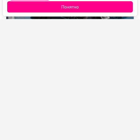
Понятно
Источник фото: Legion-Media
Слухи о том, что Дэйв Батиста может сыграть Кратоса,
появились не на пустом месте — об этом сообщило
издание Variety. По информации журналистов, актёр
ведёт переговоры о главной роли в сериале по игре
God of War для Amazon Prime Video.