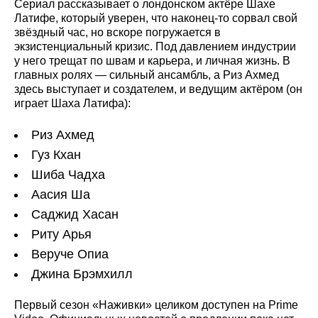
Сериал рассказывает о лондонском актёре Шахе
Латифе, который уверен, что наконец-то сорвал свой
звёздный час, но вскоре погружается в
экзистенциальный кризис. Под давлением индустрии
у него трещат по швам и карьера, и личная жизнь. В
главных ролях — сильный ансамбль, а Риз Ахмед
здесь выступает и создателем, и ведущим актёром (он
играет Шаха Латифа):
Риз Ахмед
Гуз Кхан
Шиба Чадха
Аасия Ша
Саджид Хасан
Риту Арья
Веруче Опиа
Джина Брэмхилл
Первый сезон «Наживки» целиком доступен на Prime