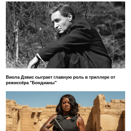
Виола Дэвис сыграет главную роль в триллере от
режиссёра "Бондианы"