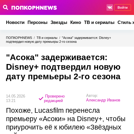
Войти
Новости
Персоны
Звезды
Кино
ТВ и сериалы
Стиль 
ПОПКОРНNEWS
/
ТВ и сериалы
/
"Асока" задерживается: Disney+
подтвердил новую дату премьеры 2-го сезона
"Асока" задерживается:
Disney+ подтвердил новую
дату премьеры 2-го сезона
Автор:
14.05.2026
Проверено
Александр Иванов
13:21
редакцией
Похоже, Lucasfilm перенесла
премьеру «Асоки» на Disney+, чтобы
приурочить её к юбилею «Звёздных