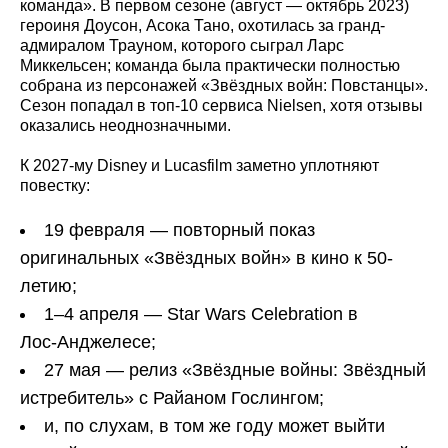
команда». В первом сезоне (август — октябрь 2023)
героиня Доусон, Асока Тано, охотилась за гранд-
адмиралом Трауном, которого сыграл Ларс
Миккельсен; команда была практически полностью
собрана из персонажей «Звёздных войн: Повстанцы».
Сезон попадал в топ‑10 сервиса Nielsen, хотя отзывы
оказались неоднозначными.
К 2027-му Disney и Lucasfilm заметно уплотняют
повестку:
19 февраля — повторный показ
оригинальных «Звёздных войн» в кино к 50-
летию;
1–4 апреля — Star Wars Celebration в
Лос‑Анджелесе;
27 мая — релиз «Звёздные войны: Звёздный
истребитель» с Райаном Гослингом;
и, по слухам, в том же году может выйти