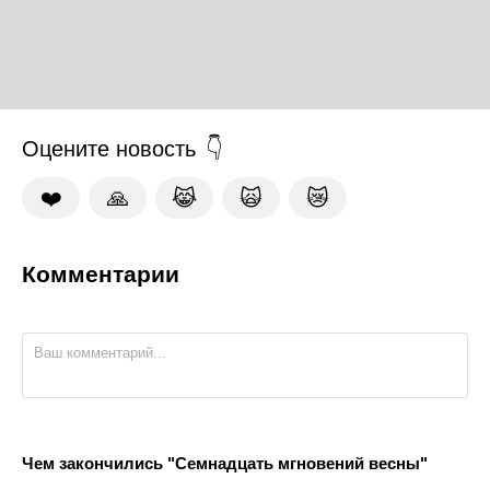
Оцените новость
❤️
🙏
😹
🙀
😿
Комментарии
Чем закончились "Семнадцать мгновений весны"