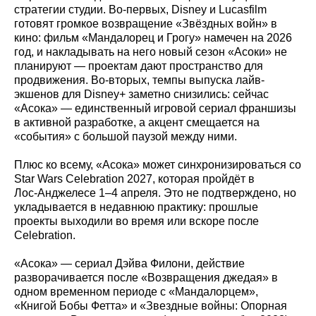
стратегии студии. Во‑первых, Disney и Lucasfilm
готовят громкое возвращение «Звёздных войн» в
кино: фильм «Мандалорец и Грогу» намечен на 2026
год, и накладывать на него новый сезон «Асоки» не
планируют — проектам дают пространство для
продвижения. Во‑вторых, темпы выпуска лайв-
экшенов для Disney+ заметно снизились: сейчас
«Асока» — единственный игровой сериал франшизы
в активной разработке, а акцент смещается на
«события» с большой паузой между ними.
Плюс ко всему, «Асока» может синхронизироваться со
Star Wars Celebration 2027, которая пройдёт в
Лос‑Анджелесе 1–4 апреля. Это не подтверждено, но
укладывается в недавнюю практику: прошлые
проекты выходили во время или вскоре после
Celebration.
«Асока» — сериал Дэйва Филони, действие
разворачивается после «Возвращения джедая» в
одном временном периоде с «Мандалорцем»,
«Книгой Бобы Фетта» и «Звездные войны: Опорная