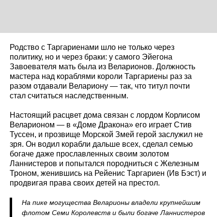
Родство с Таргариенами шло не только через
политику, но и через браки: у самого Эйегона
Завоевателя мать была из Веларионов. Должность
мастера над кораблями короли Таргариены раз за
разом отдавали Велариону — так, что титул почти
стал считаться наследственным.
Настоящий расцвет дома связан с лордом Корлисом
Веларионом — в «Доме Дракона» его играет Стив
Туссен, и прозвище Морской Змей герой заслужил не
зря. Он водил корабли дальше всех, сделал семью
богаче даже прославленных своим золотом
Ланнистеров и попытался породниться с Железным
Троном, женившись на Рейенис Таргариен (Ив Бэст) и
продвигая права своих детей на престол.
На пике могущества Веларионы владели крупнейшим
флотом Семи Королевств и были богаче Ланнистеров