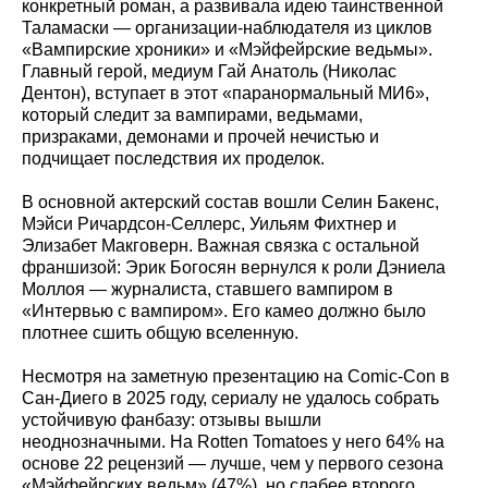
конкретный роман, а развивала идею таинственной
Таламаски — организации-наблюдателя из циклов
«Вампирские хроники» и «Мэйфейрские ведьмы».
Главный герой, медиум Гай Анатоль (Николас
Дентон), вступает в этот «паранормальный МИ6»,
который следит за вампирами, ведьмами,
призраками, демонами и прочей нечистью и
подчищает последствия их проделок.
В основной актерский состав вошли Селин Бакенс,
Мэйси Ричардсон-Селлерс, Уильям Фихтнер и
Элизабет Макговерн. Важная связка с остальной
франшизой: Эрик Богосян вернулся к роли Дэниела
Моллоя — журналиста, ставшего вампиром в
«Интервью с вампиром». Его камео должно было
плотнее сшить общую вселенную.
Несмотря на заметную презентацию на Comic-Con в
Сан-Диего в 2025 году, сериалу не удалось собрать
устойчивую фанбазу: отзывы вышли
неоднозначными. На Rotten Tomatoes у него 64% на
основе 22 рецензий — лучше, чем у первого сезона
«Мэйфейрских ведьм» (47%), но слабее второго