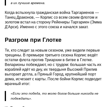
в их лучшие времена.
Когда вспыхнула гражданская война Таргариенов —
Танец Драконов, — Корлис со всем своим флотом и
золотом встал на сторону Рейениры Таргариен (Эмма
Д'Арси). Именно с этого союза и начался закат.
Разгром при Глотке
Те, кто следит за новым сезоном, уже видели первые
трещины. В премьере третьего сезона Корлис ведёт
остатки флота против Триархии в битве в Глотке.
Веларионы побеждают, но с трудом: большая часть их
кораблей идёт ко дну, их твердыня Высокий Прилив
выгорает дотла, а Пряный Город, крупнейший порт
дома, исчезает с карты. После бойни Корлис подводит
мрачный итог:
«Если это победа, то молю богов больше никогда не
побеждать».