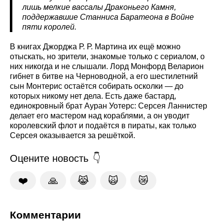
лишь мелкие вассалы Драконьего Камня,
поддержавшие Станниса Баратеона в Войне
пяти королей.
В книгах Джорджа Р. Р. Мартина их ещё можно
отыскать, но зрители, знакомые только с сериалом, о
них никогда и не слышали. Лорд Монфорд Веларион
гибнет в битве на Черноводной, а его шестилетний
сын Монтерис остаётся собирать осколки — до
которых никому нет дела. Есть даже бастард,
единокровный брат Ауран Уотерс: Серсея Ланнистер
делает его мастером над кораблями, а он уводит
королевский флот и подаётся в пираты, как только
Серсея оказывается за решёткой.
Оцените новость
❤️
🙏
😹
🙀
😿
Комментарии