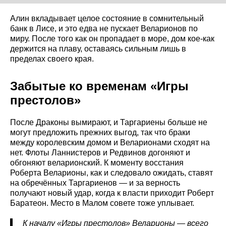
Алин вкладывает целое состояние в сомнительный
банк в Лисе, и это едва не пускает Веларионов по
миру. После того как он пропадает в море, дом кое-как
держится на плаву, оставаясь сильным лишь в
пределах своего края.
Забытые ко временам «Игры
престолов»
После Драконы вымирают, и Таргариены больше не
могут предложить прежних выгод, так что браки
между королевским домом и Веларионами сходят на
нет. Флоты Ланнистеров и Редвинов догоняют и
обгоняют веларионский. К моменту восстания
Роберта Веларионы, как и следовало ожидать, ставят
на обречённых Таргариенов — и за верность
получают новый удар, когда к власти приходит Роберт
Баратеон. Место в Малом совете тоже уплывает.
К началу «Игры престолов» Веларионы — всего