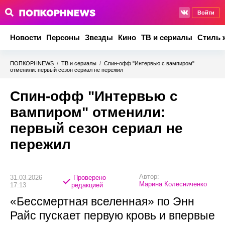
Войти
Новости
Персоны
Звезды
Кино
ТВ и сериалы
Стиль 
ПОПКОРНNEWS
/
ТВ и сериалы
/
Спин-офф "Интервью с вампиром"
отменили: первый сезон сериал не пережил
Спин-офф "Интервью с
вампиром" отменили:
первый сезон сериал не
пережил
Автор:
31.03.2026
Проверено
Марина Колесниченко
17:13
редакцией
«Бессмертная вселенная» по Энн
Райс пускает первую кровь и впервые