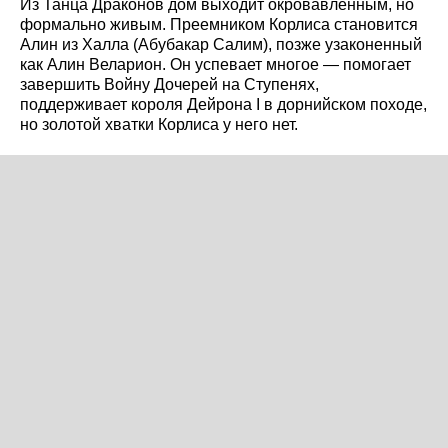
Из Танца Драконов дом выходит окровавленным, но
формально живым. Преемником Корлиса становится
Алин из Халла (Абубакар Салим), позже узаконенный
как Алин Веларион. Он успевает многое — помогает
завершить Войну Дочерей на Ступенях,
поддерживает короля Дейрона I в дорнийском походе,
но золотой хватки Корлиса у него нет.