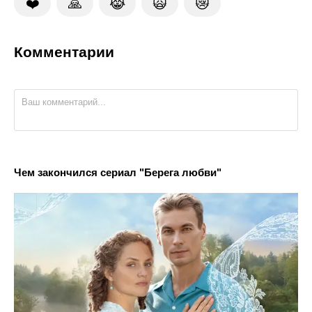
❤️
🙏
😹
🙀
😿
Комментарии
Чем закончился сериал "Берега любви"