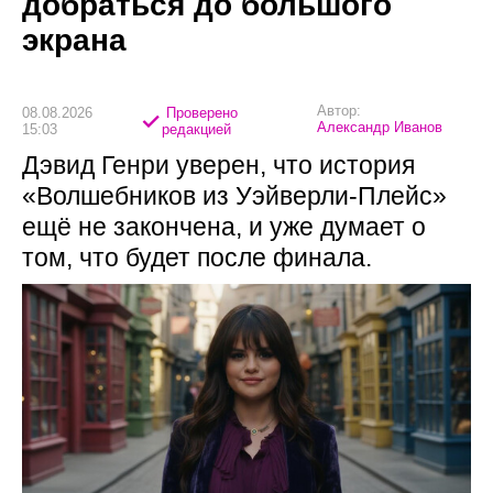
добраться до большого
экрана
Автор:
08.08.2026
Проверено
Александр Иванов
15:03
редакцией
Дэвид Генри уверен, что история
«Волшебников из Уэйверли-Плейс»
ещё не закончена, и уже думает о
том, что будет после финала.