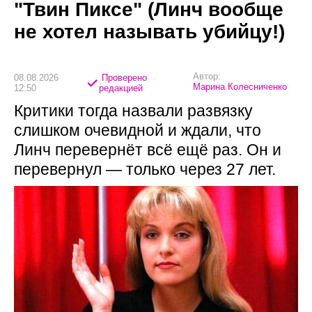
"Твин Пиксе" (Линч вообще
не хотел называть убийцу!)
Автор:
08.08.2026
Проверено
Марина Колесниченко
12:50
редакцией
Критики тогда назвали развязку
слишком очевидной и ждали, что
Линч перевернёт всё ещё раз. Он и
перевернул — только через 27 лет.