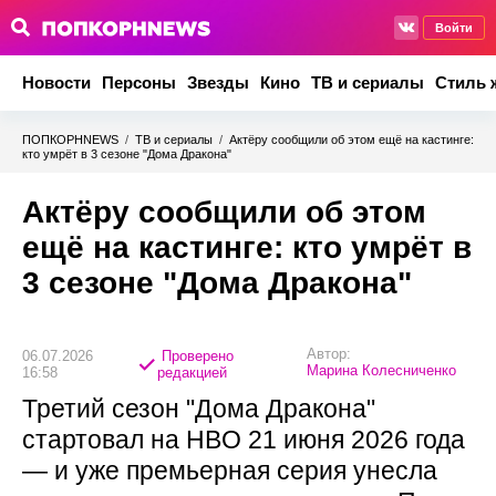
Войти
Новости
Персоны
Звезды
Кино
ТВ и сериалы
Стиль 
ПОПКОРНNEWS
/
ТВ и сериалы
/
Актёру сообщили об этом ещё на кастинге:
кто умрёт в 3 сезоне "Дома Дракона"
Актёру сообщили об этом
ещё на кастинге: кто умрёт в
3 сезоне "Дома Дракона"
Автор:
06.07.2026
Проверено
Марина Колесниченко
16:58
редакцией
Третий сезон "Дома Дракона"
стартовал на HBO 21 июня 2026 года
— и уже премьерная серия унесла