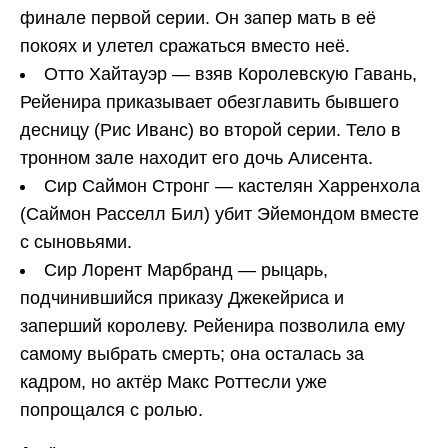
финале первой серии. Он запер мать в её
покоях и улетел сражаться вместо неё.
Отто Хайтауэр — взяв Королевскую Гавань,
Рейенира приказывает обезглавить бывшего
десницу (Рис Иванс) во второй серии. Тело в
тронном зале находит его дочь Алисента.
Сир Саймон Стронг — кастелян Харренхола
(Саймон Расселл Бил) убит Эйемондом вместе
с сыновьями.
Сир Лорент Марбранд — рыцарь,
подчинившийся приказу Джекейриса и
заперший королеву. Рейенира позволила ему
самому выбрать смерть; она осталась за
кадром, но актёр Макс Роттесли уже
попрощался с ролью.