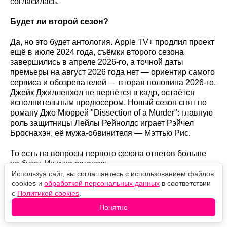
согласилась.
Будет ли второй сезон?
Да, но это будет антология. Apple TV+ продлил проект
ещё в июле 2024 года, съёмки второго сезона
завершились в апреле 2026-го, а точной даты
премьеры на август 2026 года нет — ориентир самого
сервиса и обозревателей — вторая половина 2026-го.
Джейк Джилленхол не вернётся в кадр, остаётся
исполнительным продюсером. Новый сезон снят по
роману Джо Мюррей "Dissection of a Murder": главную
роль защитницы Лейлы Рейнолдс играет Рэйчел
Броснахэн, её мужа-обвинителя — Мэттью Рис.
То есть на вопросы первого сезона ответов больше
не будет. Их и не осталось.
Используя сайт, вы соглашаетесь с использованием файлов
cookies и
обработкой персональных данных
в соответствии
Оцените новость
с
Политикой cookies
.
Понятно
❤️
🙏
😹
🙀
😿