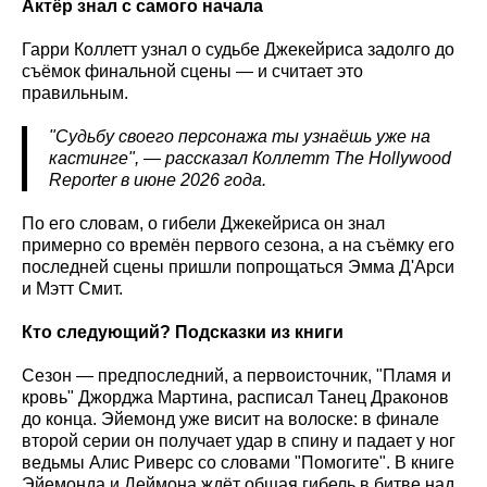
Актёр знал с самого начала
Гарри Коллетт узнал о судьбе Джекейриса задолго до
съёмок финальной сцены — и считает это
правильным.
"Судьбу своего персонажа ты узнаёшь уже на
кастинге", — рассказал Коллетт The Hollywood
Reporter в июне 2026 года.
По его словам, о гибели Джекейриса он знал
примерно со времён первого сезона, а на съёмку его
последней сцены пришли попрощаться Эмма Д'Арси
и Мэтт Смит.
Кто следующий? Подсказки из книги
Сезон — предпоследний, а первоисточник, "Пламя и
кровь" Джорджа Мартина, расписал Танец Драконов
до конца. Эйемонд уже висит на волоске: в финале
второй серии он получает удар в спину и падает у ног
ведьмы Алис Риверс со словами "Помогите". В книге
Эйемонда и Деймона ждёт общая гибель в битве над