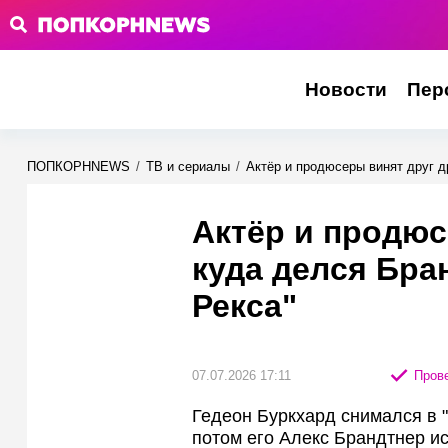
Новости
Пер
ПОПКОРНNEWS
/
ТВ и сериалы
/
Актёр и продюсеры винят друг д
Актёр и продюс
куда делся Бра
Рекса"
07.07.2026 17:11
Прове
Гедеон Буркхард снимался в "
потом его Алекс Брандтнер и