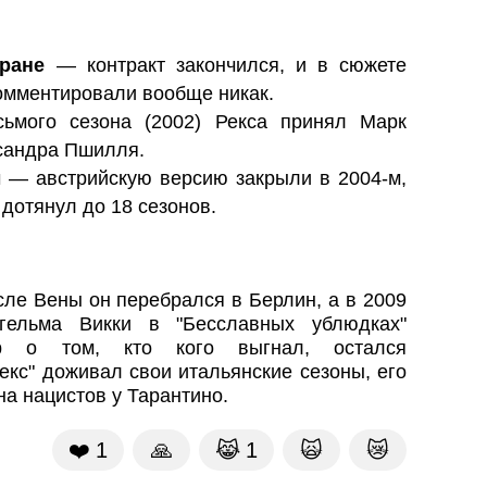
ране
— контракт закончился, и в сюжете
омментировали вообще никак.
мого сезона (2002) Рекса принял Марк
сандра Пшилля.
ы
— австрийскую версию закрыли в 2004-м,
 дотянул до 18 сезонов.
сле Вены он перебрался в Берлин, а в 2009
гельма Викки в "Бесславных ублюдках"
ор о том, кто кого выгнал, остался
кс" доживал свои итальянские сезоны, его
а нацистов у Тарантино.
❤️
1
🙏
😹
1
🙀
😿