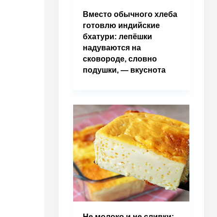
Вместо обычного хлеба
готовлю индийские
бхатури: лепёшки
надуваются на
сковороде, словно
подушки, — вкуснота
Не молоко и не сливки: