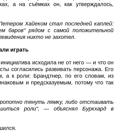
ах, а на съёмках он, как утверждалось,
Петером Хайеком стал последней каплей:
ем баров" рядом с самой положительной
левидения никто не захотел.
али играть
 инициатива исходила не от него — и что он
сты согласились развивать персонажа. Его
, а к роли: Брандтнер, по его словам, из
инаковым и предсказуемым, потому что так
зропотно тянуть лямку, либо отстаивать
ишиться роли", — объяснял Буркхард в
шился.