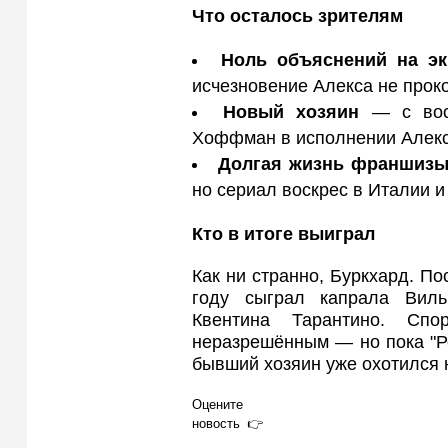
Что осталось зрителям
Ноль объяснений на эк
исчезновение Алекса не прок
Новый хозяин
— с вось
Хоффман в исполнении Алек
Долгая жизнь франшиз
но сериал воскрес в Италии и
Кто в итоге выиграл
Как ни странно, Буркхард. По
году сыграл капрала Виль
Квентина Тарантино. Сп
неразрешённым — но пока "Ре
бывший хозяин уже охотился н
Оцените
новость