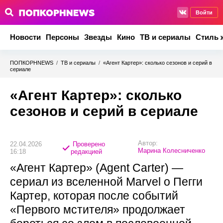
Войти
Новости
Персоны
Звезды
Кино
ТВ и сериалы
Стиль 
ПОПКОРНNEWS
/
ТВ и сериалы
/
«Агент Картер»: сколько сезонов и серий в
сериале
«Агент Картер»: сколько
сезонов и серий в сериале
Автор:
22.04.2026
Проверено
Марина Колесниченко
16:18
редакцией
«Агент Картер» (Agent Carter) —
сериал из вселенной Marvel о Пегги
Картер, которая после событий
«Первого мстителя» продолжает