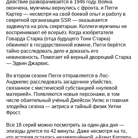
Действие разворачивается в 1946 году. Война
окончена, мужчины вернулись с фронта, и Пегги
Картер — несмотря на свой боевой опыт и работу в
секретной организации SSR — оказывается
задвинута на роль секретарши. Коллеги-мужчины не
воспринимают её всерьёз. Когда изобретателя
Говарда Старка (отца будущего Тони Старка)
обвиняют в государственной измене, Пегги берётся
тайно расследовать дело и доказать его
невиновность. Помогает ей верный дворецкий Старка
— Эдвин Джарвис.
Во втором сезоне Пегги отправляется в Лос-
Анджелес расследовать загадочное убийство,
связанное с мистической субстанцией «нулевой
материей». Появляются новые персонажи, в том
числе обаятельный учёный Джейсон Уилкс и главная
злодейка сезона — актриса и тайный физик Уитни
Фрост.
Все 18 серий можно посмотреть за один-два дня —
эпизоды длятся по 42 минуты. Даже несмотря на то,
что история осталась незавершённой, «Агент Картер»