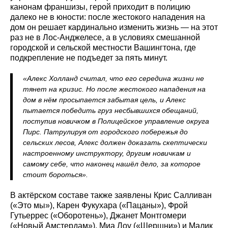
канонам франшизы, герой приходит в полицию
далеко не в юности: после жестокого нападения на
дом он решает кардинально изменить жизнь — на этот
раз не в Лос-Анджелесе, а в условиях смешанной
городской и сельской местности Вашингтона, где
подкрепление не подъедет за пять минут.
«Алекс Холланд считал, что его середина жизни не
тянет на кризис. Но после жестокого нападения на
дом в нём просыпается забытая цель, и Алекс
пытается победить груз несбывшихся обещаний,
поступив новичком в Полицейское управление округа
Пирс. Патрулируя от городского побережья до
сельских лесов, Алекс должен доказать скептически
настроенному инструктору, другим новичкам и
самому себе, что наконец нашёл дело, за которое
стоит бороться».
В актёрском составе также заявлены Крис Салливан
(«Это мы»), Карен Фукухара («Пацаны»), Фрой
Гутьеррес («Оборотень»), Джанет Монтгомери
(«Новый Амстердам»), Миа Лоу («Шершни») и Малик