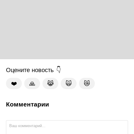
Оцените новость
❤️
🙏
😹
🙀
😿
Комментарии