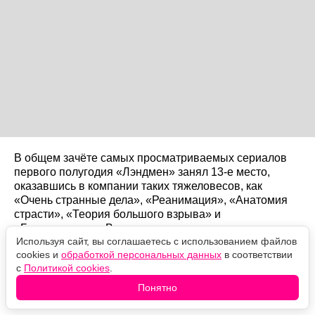
В общем зачёте самых просматриваемых сериалов
первого полугодия «Лэндмен» занял 13-е место,
оказавшись в компании таких тяжеловесов, как
«Очень странные дела», «Реанимация», «Анатомия
страсти», «Теория большого взрыва» и
«Бриджертоны». Все они выходят давно и накопили
Используя сайт, вы соглашаетесь с использованием файлов
гигантское число эпизодов. «Лэндмен» — самый
cookies и
обработкой персональных данных
в соответствии
короткий сериал во всей двадцатке.
с
Политикой cookies
.
Всего 20 эпизодов и 12,4 миллиарда минут просмотра
Понятно
за полгода.