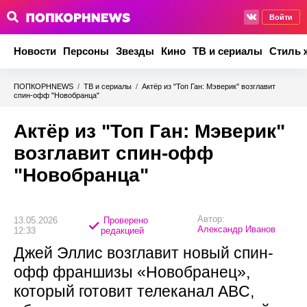
Войти
Новости
Персоны
Звезды
Кино
ТВ и сериалы
Стиль 
ПОПКОРНNEWS
/
ТВ и сериалы
/
Актёр из "Топ Ган: Мэверик" возглавит
спин-офф "Новобранца"
Актёр из "Топ Ган: Мэверик"
возглавит спин-офф
"Новобранца"
Автор:
13.05.2026
Проверено
Александр Иванов
12:33
редакцией
Джей Эллис возглавит новый спин-
офф франшизы «Новобранец»,
который готовит телеканал ABC,