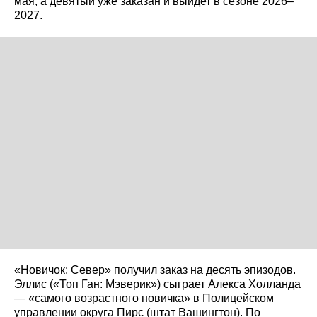
мая, а девятый уже заказан и выйдет в сезоне 2026–
2027.
«Новичок: Север» получил заказ на десять эпизодов.
Эллис («Топ Ган: Мэверик») сыграет Алекса Холланда
— «самого возрастного новичка» в Полицейском
управлении округа Пирс (штат Вашингтон). По