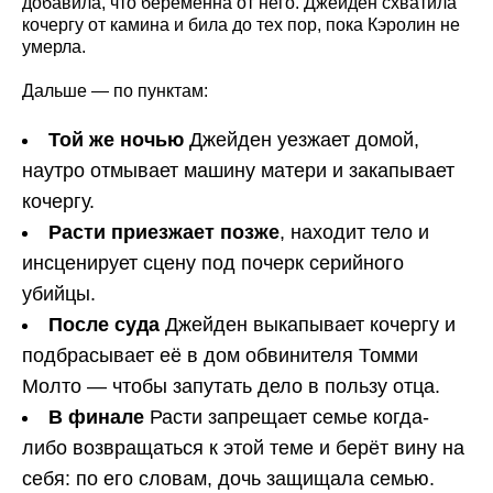
добавила, что беременна от него. Джейден схватила
кочергу от камина и била до тех пор, пока Кэролин не
умерла.
Дальше — по пунктам:
Той же ночью
Джейден уезжает домой,
наутро отмывает машину матери и закапывает
кочергу.
Расти приезжает позже
, находит тело и
инсценирует сцену под почерк серийного
убийцы.
После суда
Джейден выкапывает кочергу и
подбрасывает её в дом обвинителя Томми
Молто — чтобы запутать дело в пользу отца.
В финале
Расти запрещает семье когда-
либо возвращаться к этой теме и берёт вину на
себя: по его словам, дочь защищала семью.