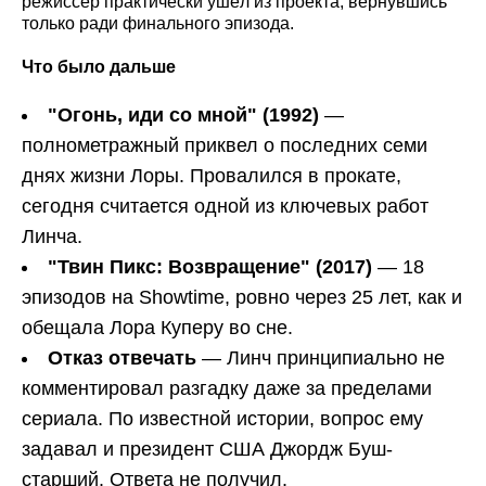
режиссёр практически ушёл из проекта, вернувшись
только ради финального эпизода.
Что было дальше
"Огонь, иди со мной" (1992)
—
полнометражный приквел о последних семи
днях жизни Лоры. Провалился в прокате,
сегодня считается одной из ключевых работ
Линча.
"Твин Пикс: Возвращение" (2017)
— 18
эпизодов на Showtime, ровно через 25 лет, как и
обещала Лора Куперу во сне.
Отказ отвечать
— Линч принципиально не
комментировал разгадку даже за пределами
сериала. По известной истории, вопрос ему
задавал и президент США Джордж Буш-
старший. Ответа не получил.