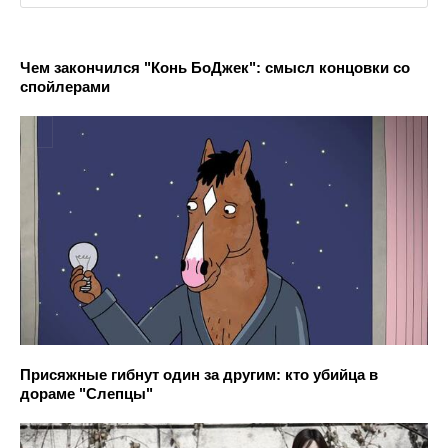
Чем закончился "Конь БоДжек": смысл концовки со
спойлерами
Присяжные гибнут один за другим: кто убийца в
дораме "Слепцы"