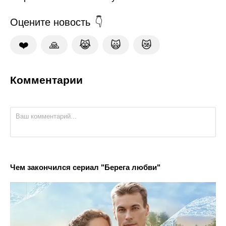
Оцените новость
❤️
🙏
😹
🙀
😿
Комментарии
Чем закончился сериал "Берега любви"