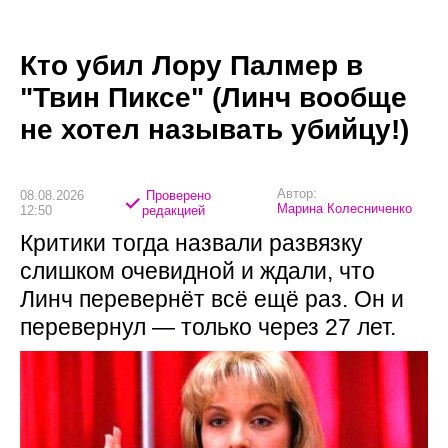
Кто убил Лору Палмер в
"Твин Пиксе" (Линч вообще
не хотел называть убийцу!)
Автор:
08.08.2026
Проверено
Марина Колесниченко
12:50
редакцией
Критики тогда назвали развязку
слишком очевидной и ждали, что
Линч перевернёт всё ещё раз. Он и
перевернул — только через 27 лет.