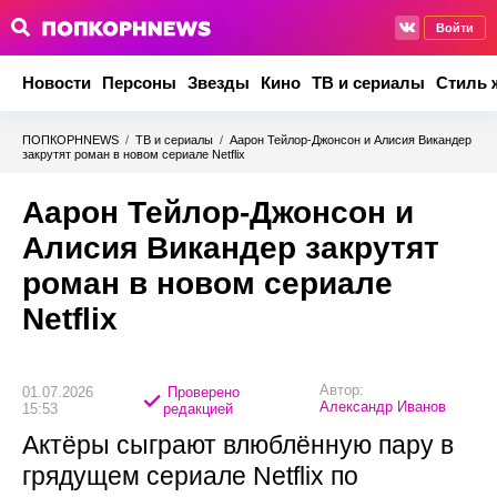
Войти
Новости
Персоны
Звезды
Кино
ТВ и сериалы
Стиль 
ПОПКОРНNEWS
/
ТВ и сериалы
/
Аарон Тейлор-Джонсон и Алисия Викандер
закрутят роман в новом сериале Netflix
Аарон Тейлор-Джонсон и
Алисия Викандер закрутят
роман в новом сериале
Netflix
Автор:
01.07.2026
Проверено
Александр Иванов
15:53
редакцией
Актёры сыграют влюблённую пару в
грядущем сериале Netflix по