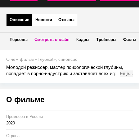
Описание
Новости
Отзывы
Персоны
Смотреть онлайн
Кадры
Трейлеры
Факты
О чем фильм «Глубже!», синопсис
Молодой режиссер, мастер психологической глубины,
попадает в порно-индустрию и заставляет всех играть по
Еще...
своим правилам. Никогда еще порно не было таким
глубоким!
О фильме
Премьера в Росcии
2020
Страна