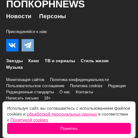
ПОПКОРНNEWS
Новости
Персоны
Присоединяйся к нам:
Звезды
Кино
ТВ и сериалы
Стиль жизни
Музыка
Монетизация сайтов
Политика конфиденциальности
Пользовательское соглашение
Политика cookies
Редакция
Редакционные стандарты
О нас
Контакты
Написать письмо
18+
Используя сайт, вы соглашаетесь с использованием файлов
© 2007–2026 Все права и материалы принадлежат
cookies и
обработкой персональных данных
в соответствии
«ПОПКОРНNEWS»
с
Политикой cookies
.
При копировании информации необходимо соблюдать
Условия
Понятно
использования
.