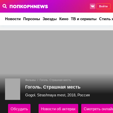
Войти
Новости
Персоны
Звезды
Кино
ТВ и сериалы
Стиль 
Фильмы
/
Гоголь. Страшная месть
Гоголь. Страшная месть
Gogol. Strashnaya mest, 2018, Россия
Обсудить
Новости об актерах
Смотреть онлай