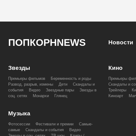
ПОПКОРНNEWS
Новости
Звезды
Кино
Премьеры фильмов
Беременность и роды
Премьеры фи
Развод, разрыв, измены
Дети
Скандалы и
Скандалы и со
события
Видео
Звездные пары
Звезды в
Трейлеры
К
соц. сетях
Монархи
Глянец
Киноарт
Mar
Музыка
Фотосессии
Фестивали и премии
Самые-
самые
Скандалы и события
Видео
Звезды в соц. сетях
ТВ шоу
Клипы /