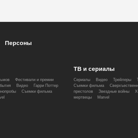
Персоны
ТВ и сериалы
льмов
Фестивали и премии
Сериалы
Видео
Трейлеры
бытия
Видео
Гарри Поттер
Съемки фильма
Сверхъествен
инопробы
Съемки фильма
престолов
Звездные войны
Х
vel
мертвецы
Marvel