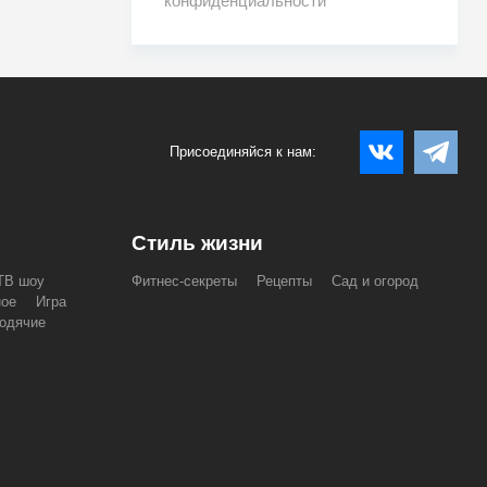
конфиденциальности
Присоединяйся к нам:
Стиль жизни
ТВ шоу
Фитнес-секреты
Рецепты
Сад и огород
ное
Игра
одячие