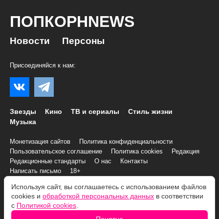
ПОПКОРНNEWS
Новости
Персоны
Присоединяйся к нам:
Звезды
Кино
ТВ и сериалы
Стиль жизни
Музыка
Монетизация сайтов
Политика конфиденциальности
Пользовательское соглашение
Политика cookies
Редакция
Редакционные стандарты
О нас
Контакты
Написать письмо
18+
Используя сайт, вы соглашаетесь с использованием файлов
© 2007–2026 Все права и материалы принадлежат
cookies и
обработкой персональных данных
в соответствии
«ПОПКОРНNEWS»
с
Политикой cookies
.
При копировании информации необходимо соблюдать
Условия