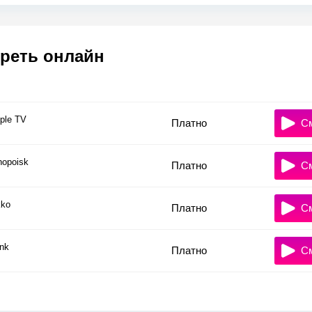
реть онлайн
ple TV
Платно
С
nopoisk
Платно
С
ko
Платно
С
nk
Платно
С