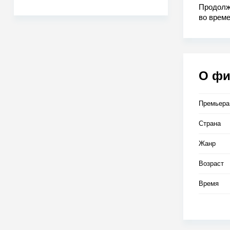
Продолж
во врем
Марти из
Дети Мар
О ф
Премьера
Страна
Жанр
Возраст
Время