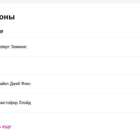
соны
ер
оберт Земекис
айкл Джей Фокс
ристофер Ллойд
ь еще