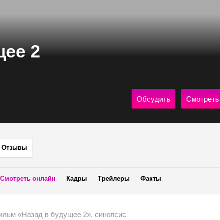
щее 2
Обсудить
Смотреть
Отзывы
Смотреть онлайн
Кадры
Трейлеры
Факты
ильм «Назад в будущее 2», синопсис