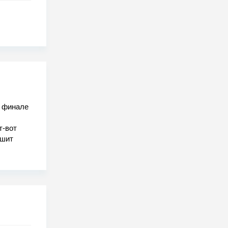
в финале
т-вот
ешит