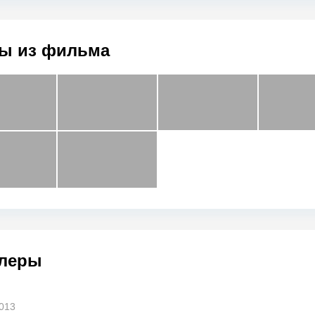
ы из фильма
леры
013