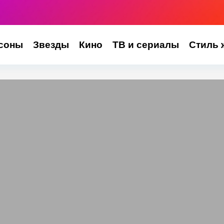
соны
Звезды
Кино
ТВ и сериалы
Стиль 