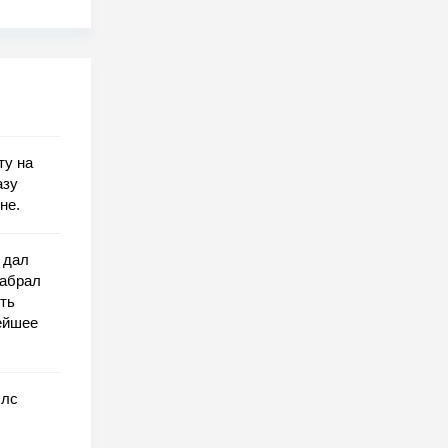
ту на
азу
не.
 дал
забрал
рть
ейшее
ллс