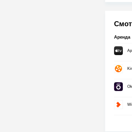
Смот
Аренда
Ap
Ki
Ok
Wi