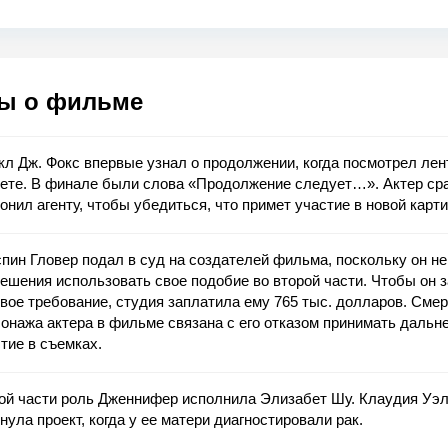
ы о фильме
л Дж. Фокс впервые узнал о продолжении, когда посмотрел лен
сете. В финале были слова «Продолжение следует…». Актер ср
онил агенту, чтобы убедиться, что примет участие в новой карти
пин Гловер подал в суд на создателей фильма, поскольку он не
ешения использовать свое подобие во второй части. Чтобы он 
вое требование, студия заплатила ему 765 тыс. долларов. Сме
онажа актера в фильме связана с его отказом принимать дальн
тие в съемках.
той части роль Дженнифер исполнила Элизабет Шу. Клаудия Уэ
нула проект, когда у ее матери диагностировали рак.