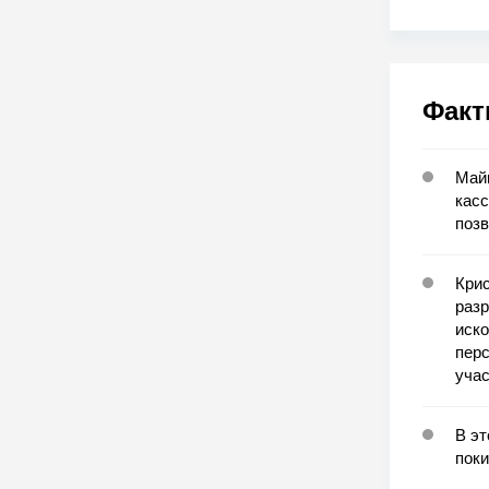
Факт
Майк
кас
позв
Крис
разр
иско
перс
учас
В э
поки