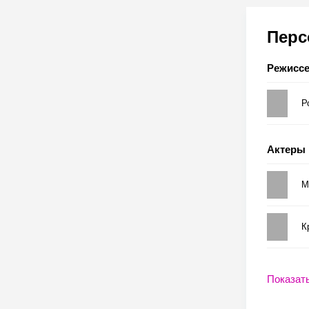
Пер
Режисс
Р
Актеры
М
К
Показат