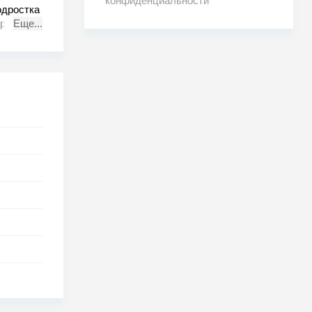
конфиденциальности
одростка
времени
Еще...
м...