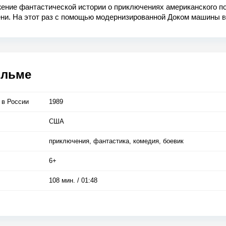
ение фантастической истории о приключениях американского п
ени. На этот раз с помощью модернизированной Доком машины 
 80-х попадает в будущее.
ти в беде и их надо выручать. Приходится повозиться со злодее
ильме
 в Росcии
1989
США
приключения, фантастика, комедия, боевик
6+
108 мин. / 01:48