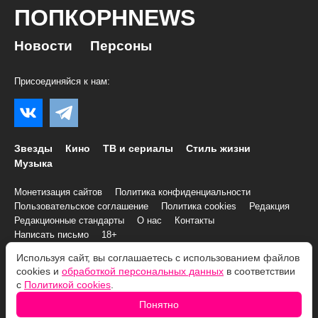
ПОПКОРНNEWS
Новости
Персоны
Присоединяйся к нам:
Звезды
Кино
ТВ и сериалы
Стиль жизни
Музыка
Монетизация сайтов
Политика конфиденциальности
Пользовательское соглашение
Политика cookies
Редакция
Редакционные стандарты
О нас
Контакты
Написать письмо
18+
Используя сайт, вы соглашаетесь с использованием файлов
© 2007–2026 Все права и материалы принадлежат
cookies и
обработкой персональных данных
в соответствии
«ПОПКОРНNEWS»
с
Политикой cookies
.
При копировании информации необходимо соблюдать
Условия
Понятно
использования
.