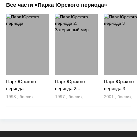
Все части «Парка Юрского периода»
Парк Юрского
Парк Юрского
Парк Юрского
периода
периода 2:
периода 3
Затерянный мир
1993 , боевик,
1997 , боевик,
2001 , боевик,
фантастика,
фантастика,
фантастика,
триллер,
триллер,
триллер,
приключения
приключения
приключения