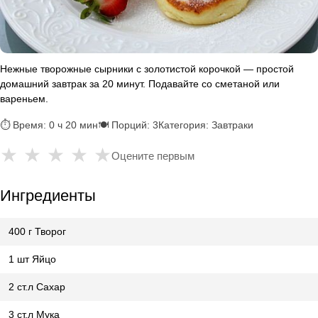
Нежные творожные сырники с золотистой корочкой — простой
домашний завтрак за 20 минут. Подавайте со сметаной или
вареньем.
⏱ Время: 0 ч 20 мин
🍽 Порций: 3
Категория: Завтраки
★
★
★
★
★
Оцените первым
Ингредиенты
400 г Творог
1 шт Яйцо
2 ст.л Сахар
3 ст.л Мука