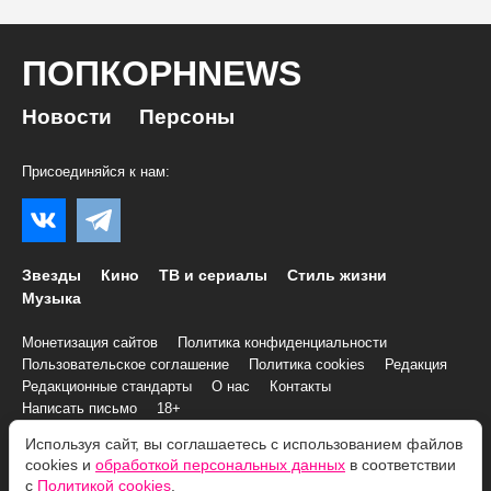
ПОПКОРНNEWS
Новости
Персоны
Присоединяйся к нам:
Звезды
Кино
ТВ и сериалы
Стиль жизни
Музыка
Монетизация сайтов
Политика конфиденциальности
Пользовательское соглашение
Политика cookies
Редакция
Редакционные стандарты
О нас
Контакты
Написать письмо
18+
Используя сайт, вы соглашаетесь с использованием файлов
cookies и
обработкой персональных данных
в соответствии
© 2007–2026 Все права и материалы принадлежат
с
Политикой cookies
.
«ПОПКОРНNEWS»