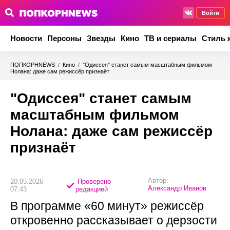
Войти
Новости
Персоны
Звезды
Кино
ТВ и сериалы
Стиль 
ПОПКОРНNEWS
/
Кино
/
"Одиссея" станет самым масштабным фильмом
Нолана: даже сам режиссёр признаёт
"Одиссея" станет самым
масштабным фильмом
Нолана: даже сам режиссёр
признаёт
Автор:
20.05.2026
Проверено
Александр Иванов
07:43
редакцией
В программе «60 минут» режиссёр
откровенно рассказывает о дерзости