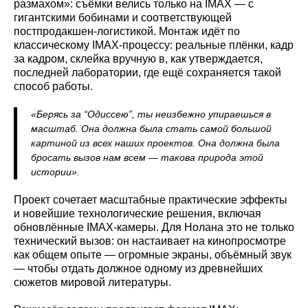
размахом»: съёмки велись только на IMAX — с
гигантскими бобинами и соответствующей
постпродакшен-логистикой. Монтаж идёт по
классическому IMAX-процессу: реальные плёнки, кадр
за кадром, склейка вручную в, как утверждается,
последней лаборатории, где ещё сохраняется такой
способ работы.
«Берясь за “Одиссею”, ты неизбежно упираешься в
масштаб. Она должна была стать самой большой
картиной из всех наших проектов. Она должна была
бросать вызов нам всем — такова природа этой
истории».
Проект сочетает масштабные практические эффекты
и новейшие технологические решения, включая
обновлённые IMAX-камеры. Для Нолана это не только
технический вызов: он настаивает на кинопросмотре
как общем опыте — огромные экраны, объёмный звук
— чтобы отдать должное одному из древнейших
сюжетов мировой литературы.