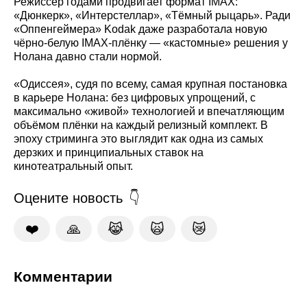
Режиссёр годами продвигает формат IMAX:
«Дюнкерк», «Интерстеллар», «Тёмный рыцарь». Ради
«Оппенгеймера» Kodak даже разработала новую
чёрно-белую IMAX-плёнку — «кастомные» решения у
Нолана давно стали нормой.
«Одиссея», судя по всему, самая крупная постановка
в карьере Нолана: без цифровых упрощений, с
максимально «живой» технологией и впечатляющим
объёмом плёнки на каждый релизный комплект. В
эпоху стриминга это выглядит как одна из самых
дерзких и принципиальных ставок на
кинотеатральный опыт.
Оцените новость
❤️
🙏
😹
🙀
😿
Комментарии