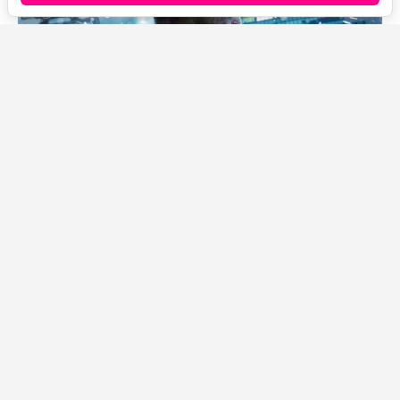
Источник фото: Legion-Media
В одной из сцен фильма «Человек-паук: Новый день»
на экране ненадолго появляется Брюс Бэннер, он же
Халк, в исполнении Марка Руффало. На его рабочем
столе, заваленном всякой всячиной, внимательный
зритель может заметить фотографию Скаара — сына
Халка. Причём тот самый снимок буквально
позаимствован из финала сериала «Женщина-Халк:
Адвокат».