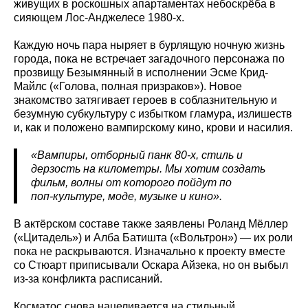
живущих в роскошных апартаментах небоскрёба в
сияющем Лос‑Анджелесе 1980‑х.
Каждую ночь пара ныряет в бурлящую ночную жизнь
города, пока не встречает загадочного персонажа по
прозвищу Безымянный в исполнении Эсме Крид-
Майлс («Голова, полная призраков»). Новое
знакомство затягивает героев в соблазнительную и
безумную субкультуру с избытком гламура, излишеств
и, как и положено вампирскому кино, крови и насилия.
«Вампиры, отборный панк 80‑х, стиль и
дерзость на километры. Мы хотим создать
фильм, волны от которого пойдут по
поп‑культуре, моде, музыке и кино».
В актёрском составе также заявлены Роланд Мёллер
(«Цитадель») и Алба Батишта («Вольтрон») — их роли
пока не раскрываются. Изначально к проекту вместе
со Стюарт приписывали Оскара Айзека, но он выбыл
из‑за конфликта расписаний.
Косматос снова нацеливается на стильный,