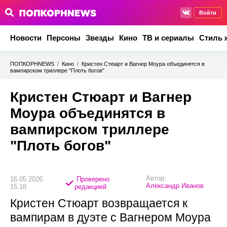
Войти
Новости
Персоны
Звезды
Кино
ТВ и сериалы
Стиль 
ПОПКОРНNEWS
/
Кино
/
Кристен Стюарт и Вагнер Моура объединятся в
вампирском триллере "Плоть богов"
Кристен Стюарт и Вагнер
Моура объединятся в
вампирском триллере
"Плоть богов"
Автор:
16.05.2026
Проверено
Александр Иванов
15:18
редакцией
Кристен Стюарт возвращается к
вампирам в дуэте с Вагнером Моура