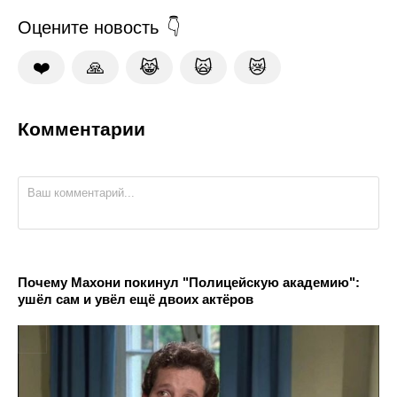
Оцените новость
❤️
🙏
😹
🙀
😿
Комментарии
Почему Махони покинул "Полицейскую академию":
ушёл сам и увёл ещё двоих актёров