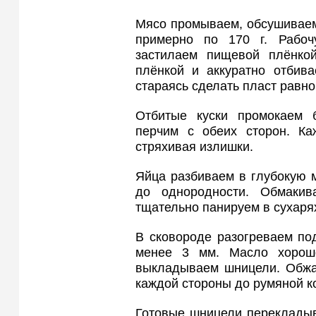
Мясо промываем, обсушиваем
примерно по 170 г. Рабоч
застилаем пищевой плёнко
плёнкой и аккуратно отбив
стараясь сделать пласт равн
Отбитые куски промокаем 
перчим с обеих сторон. Ка
стряхивая излишки.
Яйца разбиваем в глубокую 
до однородности. Обмаки
тщательно панируем в сухаря
В сковороде разогреваем по
менее 3 мм. Масло хорош
выкладываем шницели. Обжа
каждой стороны до румяной к
Готовые шницели перекладыв