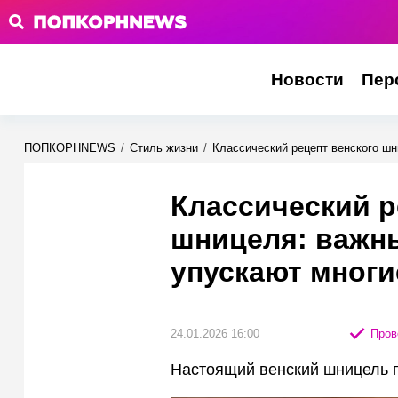
Новости
Пер
ПОПКОРНNEWS
/
Стиль жизни
/
Классический рецепт венского шн
Классический р
шницеля: важны
упускают многи
24.01.2026 16:00
Пров
Настоящий венский шницель г