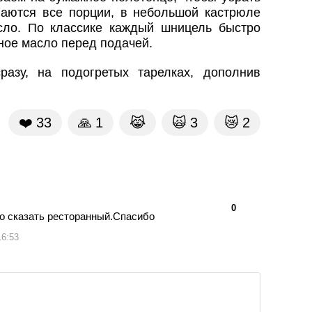
аются все порции, в небольшой кастрюле
сло. По классике каждый шницель быстро
ное масло перед подачей.
азу, на подогретых тарелках, дополнив
❤️
33
🙏
1
😹
🙀
3
😿
2
👍
👎
0
о сказать ресторанный.Спасибо
16:53