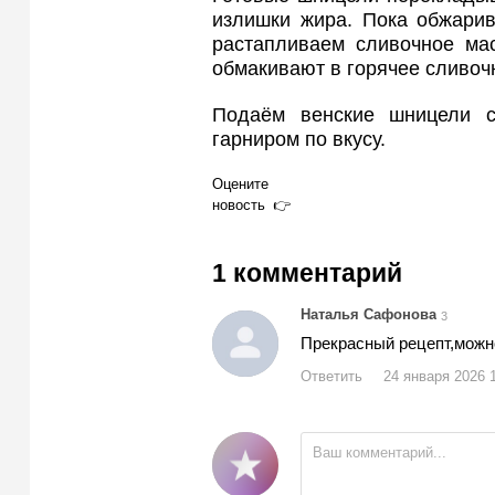
излишки жира. Пока обжарив
растапливаем сливочное ма
обмакивают в горячее сливоч
Подаём венские шницели ср
гарниром по вкусу.
Оцените
новость
1 комментарий
Наталья Сафонова
3
Прекрасный рецепт,можн
Ответить
24 января 2026 