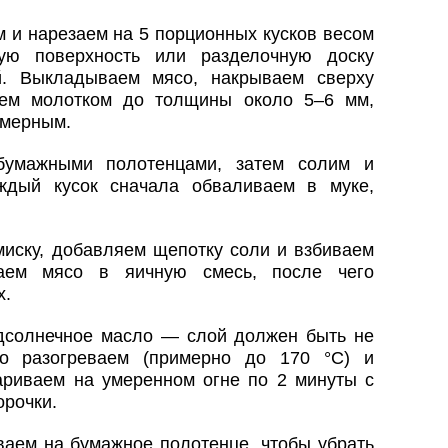
 и нарезаем на 5 порционных кусков весом
ую поверхность или разделочную доску
й. Выкладываем мясо, накрываем сверху
аем молотком до толщины около 5–6 мм,
омерным.
бумажными полотенцами, затем солим и
ждый кусок сначала обваливаем в муке,
миску, добавляем щепотку соли и взбиваем
ваем мясо в яичную смесь, после чего
х.
дсолнечное масло — слой должен быть не
о разогреваем (примерно до 170 °C) и
риваем на умеренном огне по 2 минуты с
орочки.
аем на бумажное полотенце, чтобы убрать