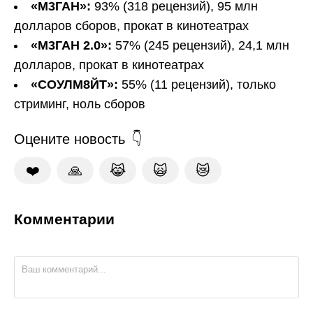
«М3ГАН»:
93% (318 рецензий), 95 млн
долларов сборов, прокат в кинотеатрах
«М3ГАН 2.0»:
57% (245 рецензий), 24,1 млн
долларов, прокат в кинотеатрах
«СОУЛМ8ЙТ»:
55% (11 рецензий), только
стриминг, ноль сборов
Оцените новость
❤️
🙏
😹
🙀
😿
Комментарии