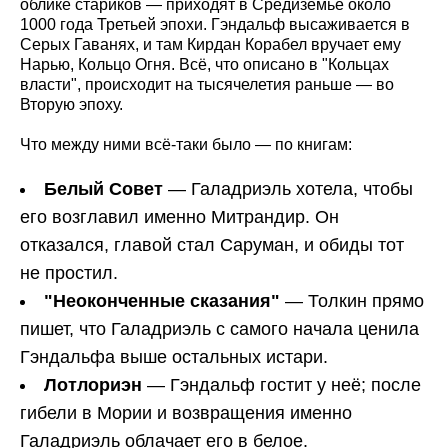
облике стариков — приходят в Средиземье около
1000 года Третьей эпохи. Гэндальф высаживается в
Серых Гаванях, и там Кирдан Корабел вручает ему
Нарью, Кольцо Огня. Всё, что описано в "Кольцах
власти", происходит на тысячелетия раньше — во
Вторую эпоху.
Что между ними всё-таки было — по книгам:
Белый Совет
— Галадриэль хотела, чтобы
его возглавил именно Митрандир. Он
отказался, главой стал Саруман, и обиды тот
не простил.
"Неоконченные сказания"
— Толкин прямо
пишет, что Галадриэль с самого начала ценила
Гэндальфа выше остальных истари.
Лотлориэн
— Гэндальф гостит у неё; после
гибели в Мории и возвращения именно
Галадриэль облачает его в белое.