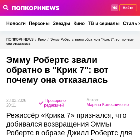
Войти
Новости
Персоны
Звезды
Кино
ТВ и сериалы
Стиль 
ПОПКОРНNEWS
/
Кино
/
Эмму Робертс звали обратно в "Крик 7": вот почему
она отказалась
Эмму Робертс звали
обратно в "Крик 7": вот
почему она отказалась
Автор:
23.03.2026
Проверено
Марина Колесниченко
20:11
редакцией
Режиссёр «Крика 7» признался, что
добивался возвращения Эммы
Робертс в образе Джилл Робертс для