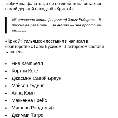
любимица фанатов, а её поздний твист остаётся
самой дерзкой находкой «Крика 4».
«Я отчаянно хотел [в проект] Эмму Робертс... Я
просил её раза три... Не вышло — она просто не
смогла».
«Крик 7» Уильямсон поставил и написал в
соавторстве с Гаем Бусиком. В актёрском составе
заявлены:
Нив Кэмпбелл
Кортни Кокс
Джасмин Савой Браун
Мэйсон Гудинг
Анна Кэмп
Маккенна Грейс
Мишель Рэндольф
Джимми Татро