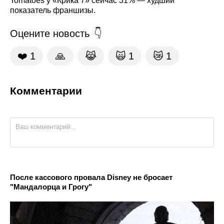
Tomatoes у «Крика 7» сейчас 31% — худший
показатель франшизы.
Оцените новость
❤️
1
🙏
😹
🙀
1
😿
1
Комментарии
После кассового провала Disney не бросает
"Мандалорца и Грогу"