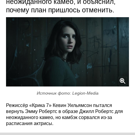
неожиданного камео, и объяснил,
почему план пришлось отменить.
Источник фото: Legion-Media
Режиссёр «Крика 7» Кевин Уильямсон пытался
вернуть Эмму Робертс в образе Джилл Робертс для
неожиданного камео, но камбэк сорвался из‑за
расписания актрисы.