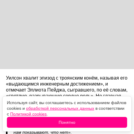
Уилсон хвалит эпизод с троянским конём, называя его
«выдающимся инженерным достижением», и
отмечает Эллиота Пейджа, сыгравшего, по её словам,
«светлую, разрывающую сердце роль». Но главная
претензия осталась прежней: Нолана так
Используя сайт, вы соглашаетесь с использованием файлов
завораживают механика и зрелище, что фильм в итоге
cookies и
обработкой персональных данных
в соответствии
выходит эмоционально холодным.
с
Политикой cookies
.
Понятно
«На словах нам говорят, что люди важны; визуально
нам показывают, что нет».