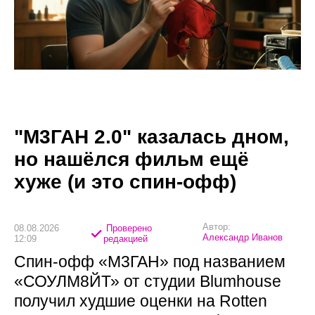
"М3ГАН 2.0" казалась дном,
но нашёлся фильм ещё
хуже (и это спин-офф)
Автор:
08.08.2026
Проверено
Александр Иванов
12:09
редакцией
Спин-офф «М3ГАН» под названием
«СОУЛМ8ЙТ» от студии Blumhouse
получил худшие оценки на Rotten