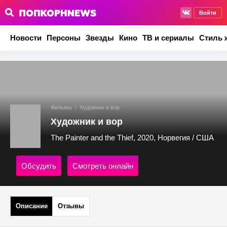
Войти
Новости
Персоны
Звезды
Кино
ТВ и сериалы
Стиль 
Фильмы
/
Художник и вор
Художник и вор
The Painter and the Thief, 2020, Норвегия / США
Обсудить
Смотреть онлайн
Описание
Отзывы