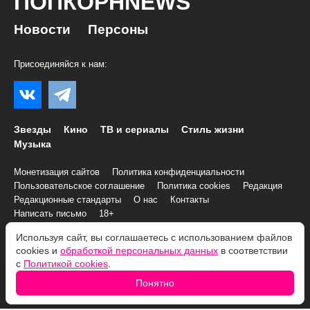
ПОПКОРНNEWS
Новости
Персоны
Присоединяйся к нам:
Звезды
Кино
ТВ и сериалы
Стиль жизни
Музыка
Монетизация сайтов
Политика конфиденциальности
Пользовательское соглашение
Политика cookies
Редакция
Редакционные стандарты
О нас
Контакты
Написать письмо
18+
Используя сайт, вы соглашаетесь с использованием файлов
© 2007–2026 Все права и материалы принадлежат
cookies и
обработкой персональных данных
в соответствии
«ПОПКОРНNEWS»
с
Политикой cookies
.
При копировании информации необходимо соблюдать
Условия
Понятно
использования
.