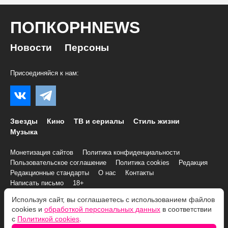
ПОПКОРНNEWS
Новости
Персоны
Присоединяйся к нам:
Звезды
Кино
ТВ и сериалы
Стиль жизни
Музыка
Монетизация сайтов
Политика конфиденциальности
Пользовательское соглашение
Политика cookies
Редакция
Редакционные стандарты
О нас
Контакты
Написать письмо
18+
Используя сайт, вы соглашаетесь с использованием файлов
© 2007–2026 Все права и материалы принадлежат
cookies и
обработкой персональных данных
в соответствии
«ПОПКОРНNEWS»
с
Политикой cookies
.