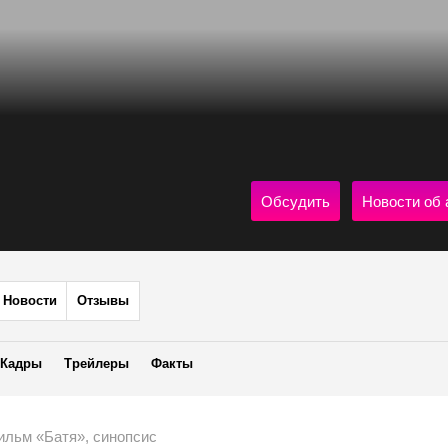
Обсудить
Новости об 
Новости
Отзывы
Кадры
Трейлеры
Факты
ильм «Батя», синопсис