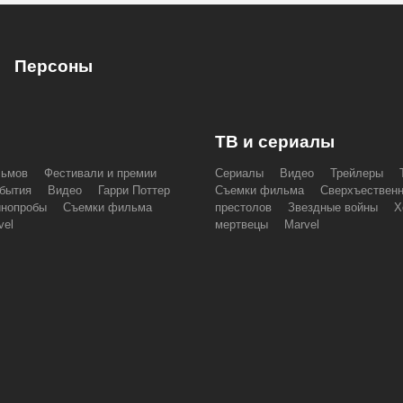
Персоны
ТВ и сериалы
льмов
Фестивали и премии
Сериалы
Видео
Трейлеры
бытия
Видео
Гарри Поттер
Съемки фильма
Сверхъествен
инопробы
Съемки фильма
престолов
Звездные войны
Х
vel
мертвецы
Marvel