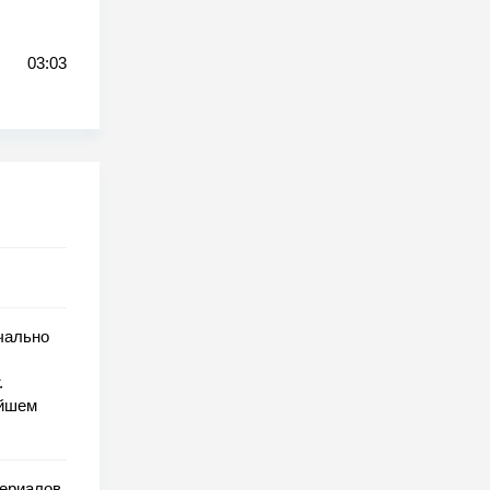
03:03
ачально
.
ейшем
сериалов