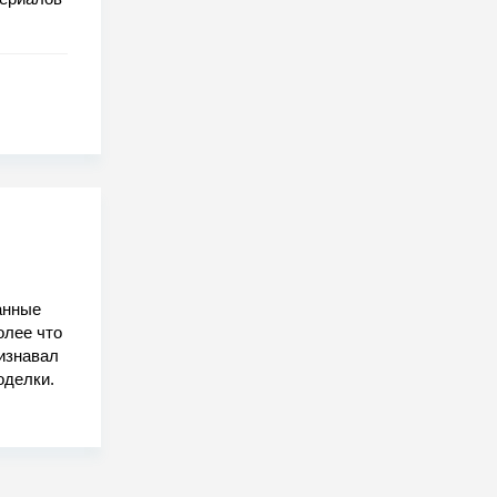
ванные
олее что
изнавал
оделки.