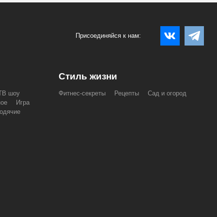
Присоединяйся к нам:
Стиль жизни
ТВ шоу
Фитнес-секреты
Рецепты
Сад и огород
ное
Игра
одячие