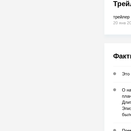
Трей
трейлер
20 янв 2
Факт
Это 
О на
план
Длит
Эпи
был
Прем