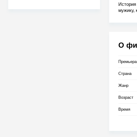
История 
мужику, 
как это 
О ф
Премьера
Страна
Жанр
Возраст
Время