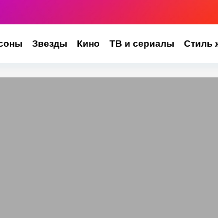
соны
Звезды
Кино
ТВ и сериалы
Стиль 