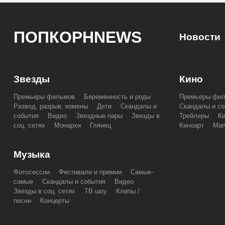
ПОПКОРНNEWS
Новости
Звезды
Кино
Премьеры фильмов
Беременность и роды
Премьеры фи
Развод, разрыв, измены
Дети
Скандалы и
Скандалы и со
события
Видео
Звездные пары
Звезды в
Трейлеры
К
соц. сетях
Монархи
Глянец
Киноарт
Mar
Музыка
Фотосессии
Фестивали и премии
Самые-
самые
Скандалы и события
Видео
Звезды в соц. сетях
ТВ шоу
Клипы /
песни
Концерты