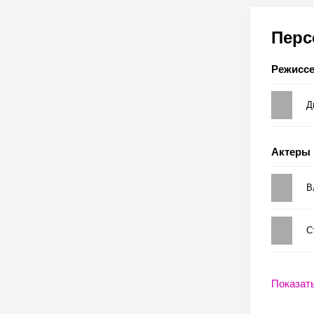
Пер
Режисс
Д
Актеры
В
С
Показат