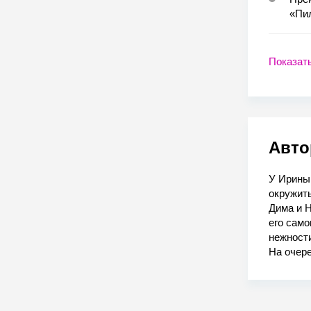
«Пи
Показат
Авто
У Ирины
окружить
Дима и Н
его сам
нежности
На очер