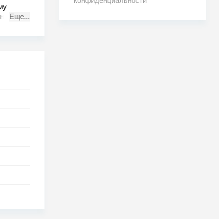
конфиденциальности
му
на так,
Еще...