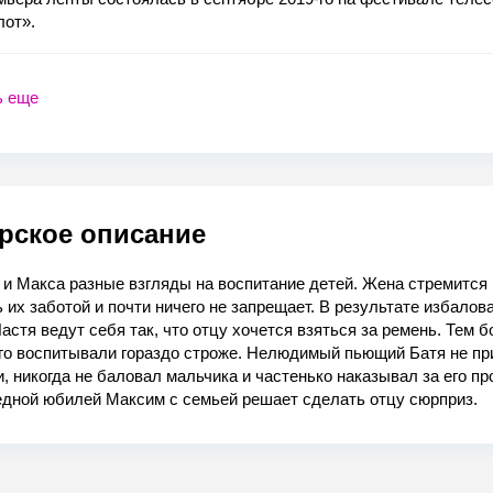
лот».
ь еще
рское описание
 и Макса разные взгляды на воспитание детей. Жена стремится
 их заботой и почти ничего не запрещает. В результате избало
астя ведут себя так, что отцу хочется взяться за ремень. Тем б
ого воспитывали гораздо строже. Нелюдимый пьющий Батя не пр
, никогда не баловал мальчика и частенько наказывал за его пр
едной юбилей Максим с семьей решает сделать отцу сюрприз.