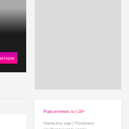
актерах
Popcornnews.ru | 18+
Написать нам |
Политика