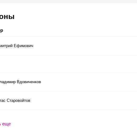
соны
ер
митрий Ефимович
ладимир Вдовиченков
тас Старовойтов
ь еще