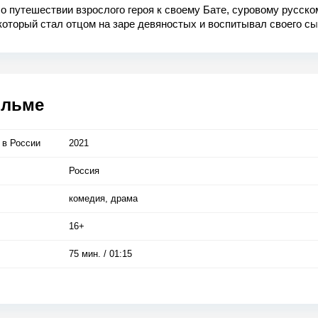
о путешествии взрослого героя к своему Бате, суровому русско
который стал отцом на заре девяностых и воспитывал своего сы
делали все советские люди.
ильме
 в Росcии
2021
Россия
комедия, драма
16+
75 мин. / 01:15