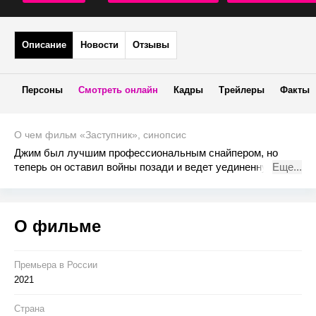
Описание
Новости
Отзывы
Персоны
Смотреть онлайн
Кадры
Трейлеры
Факты
О чем фильм «Заступник», синопсис
Джим был лучшим профессиональным снайпером, но
теперь он оставил войны позади и ведет уединенную
Еще...
мирную жизнь. Покою приходит конец, когда он решает
вступиться за беззащитного мальчика, случайно ставшего
свидетелем преступлений могущественного наркокартеля.
О фильме
С этого момента Джиму предстоит в одиночку
противостоять киллерам, используя все свои боевые
навыки.
Премьера в Росcии
2021
Страна