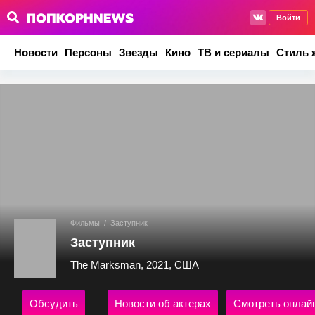
Войти
Новости
Персоны
Звезды
Кино
ТВ и сериалы
Стиль 
Фильмы
/
Заступник
Заступник
The Marksman, 2021, США
Обсудить
Новости об актерах
Смотреть онлай