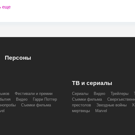
ь еще
Персоны
ТВ и сериалы
льмов
Фестивали и премии
Сериалы
Видео
Трейлеры
бытия
Видео
Гарри Поттер
Съемки фильма
Сверхъествен
инопробы
Съемки фильма
престолов
Звездные войны
Х
vel
мертвецы
Marvel