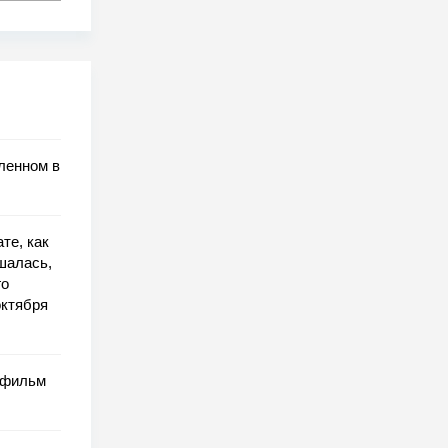
ленном в
те, как
шалась,
го
октября
т фильм