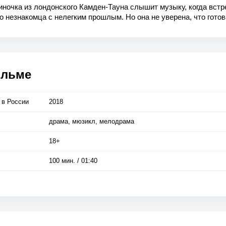
ночка из лондонского Камден-Тауна слышит музыку, когда встр
о незнакомца с нелегким прошлым. Но она не уверена, что готов
свое сердце.
ильме
 в Росcии
2018
драма, мюзикл, мелодрама
18+
100 мин. / 01:40