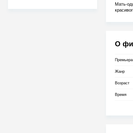
Мать-оди
красивог
открыть 
О ф
Премьера
Жанр
Возраст
Время