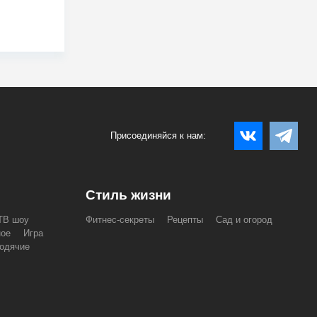
Присоединяйся к нам:
Стиль жизни
ТВ шоу
Фитнес-секреты
Рецепты
Сад и огород
ное
Игра
одячие