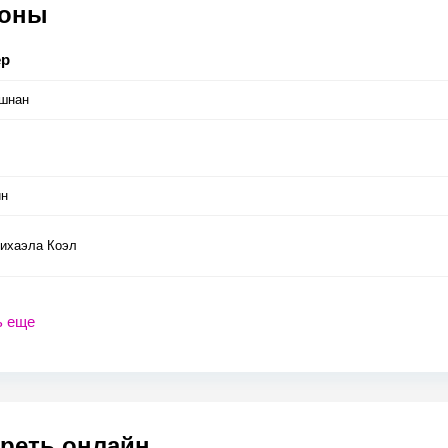
соны
ер
ишнан
ин
ихаэла Коэл
ь еще
реть онлайн