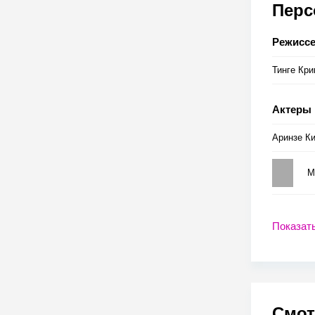
Пер
Режисс
Тинге Кр
Актеры
Аринзе К
М
Показат
Смот