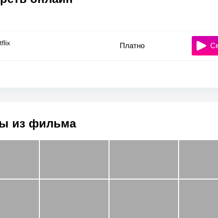
flix
Платно
С
ы из фильма