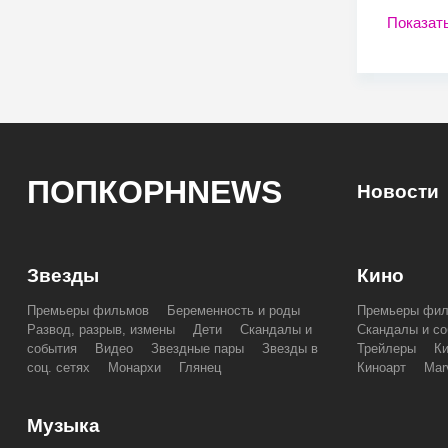
Показат
ПОПКОРНNEWS
Новости
Звезды
Кино
Премьеры фильмов
Беременность и роды
Премьеры фи
Развод, разрыв, измены
Дети
Скандалы и
Скандалы и со
события
Видео
Звездные пары
Звезды в
Трейлеры
К
соц. сетях
Монархи
Глянец
Киноарт
Mar
Музыка