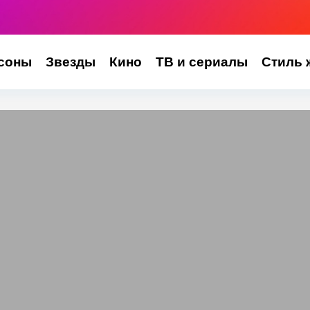
соны
Звезды
Кино
ТВ и сериалы
Стиль 