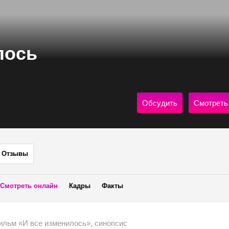
лось
Обсудить
Смотреть
Отзывы
Смотреть онлайн
Кадры
Факты
ильм «И все изменилось», синопсис