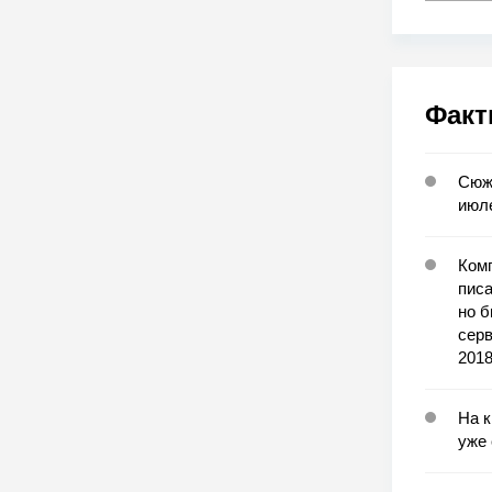
Факт
Сюж
июле
Комп
писа
но б
серв
2018
На к
уже 