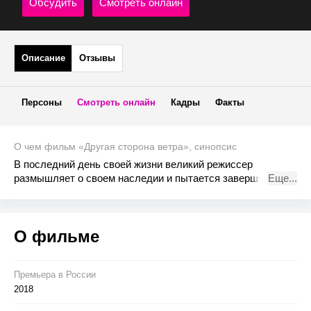
Обсудить
Смотреть онлайн
Описание
Отзывы
Персоны
Смотреть онлайн
Кадры
Факты
О чем фильм «Другая сторона ветра», синопсис
В последний день своей жизни великий режиссер
размышляет о своем наследии и пытается завершить
Еще...
новый проект. Создателем этого многогранного фильма
стал Орсон Уэллс.
О фильме
Премьера в Росcии
2018