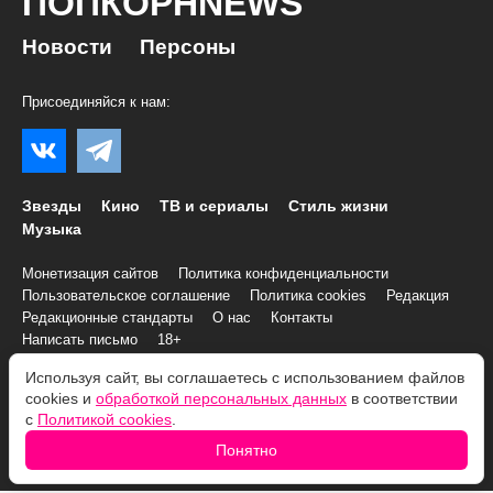
ПОПКОРНNEWS
Новости
Персоны
Присоединяйся к нам:
Звезды
Кино
ТВ и сериалы
Стиль жизни
Музыка
Монетизация сайтов
Политика конфиденциальности
Пользовательское соглашение
Политика cookies
Редакция
Редакционные стандарты
О нас
Контакты
Написать письмо
18+
Используя сайт, вы соглашаетесь с использованием файлов
© 2007–2026 Все права и материалы принадлежат
cookies и
обработкой персональных данных
в соответствии
«ПОПКОРНNEWS»
с
Политикой cookies
.
При копировании информации необходимо соблюдать
Условия
Понятно
использования
.